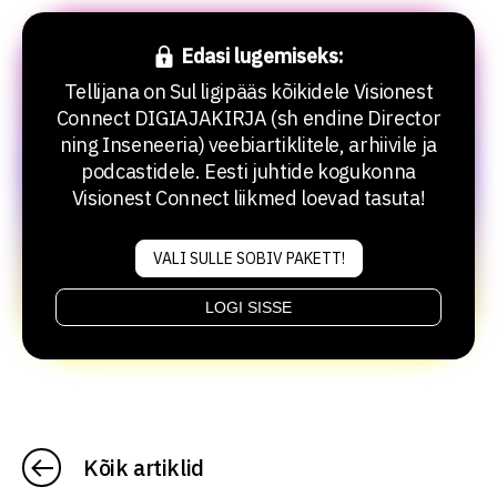
Edasi lugemiseks:
Tellijana on Sul ligipääs kõikidele Visionest
Connect DIGIAJAKIRJA (sh endine Director
ning Inseneeria) veebiartiklitele, arhiivile ja
podcastidele. Eesti juhtide kogukonna
Visionest Connect liikmed loevad tasuta!
VALI SULLE SOBIV PAKETT!
LOGI SISSE
Kõik artiklid