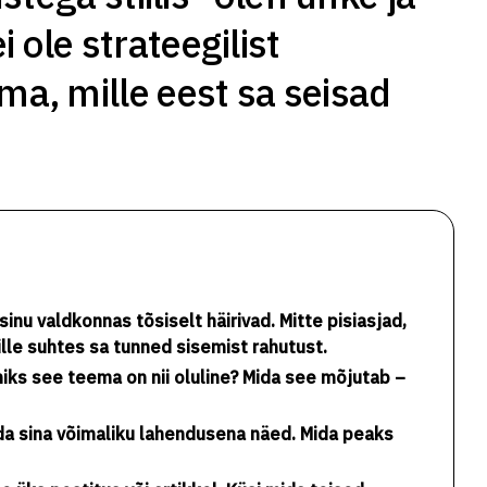
ei ole strateegilist
a, mille eest sa seisad
sinu valdkonnas tõsiselt häirivad. Mitte pisiasjad,
lle suhtes sa tunned sisemist rahutust.
iks see teema on nii oluline? Mida see mõjutab –
 mida sina võimaliku lahendusena näed. Mida peaks