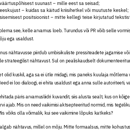
 väärtuspõhisest suunast – mille eest sa seisad;
 eeskujust – kuidas sa käitud kriisihetkel või muutuste keskel;
 sisemisest positsioonist – mitte kellegi teise kirjutatud teksti
olema see, kelle arvamus loeb. Turundus või PR võib selle vormist
mõju ega usaldust.
nus nähtavusse piirdub umbisikuliste pressiteadete jagamise või pos
i ole strateegilist nähtavust. Sul on pealiskaudselt dokumenteerit
 et olid kuskil, aga sa ei ütle midagi, mis paneks kuulaja mõtlem
Need ei loo dialoogi, ei ehita usaldust ega anna sulle autoriteeti, va
ehitada päris arvamusliidri kuvandit, siis alusta sealt, kus on kõi
ärvi ajab. Mis on need vaikimisi aktsepteeritud normid, mis tegelik
Mis võiks olla võimalik, kui see vaikimine lõpuks katkeks?
 algab nähtavus, millel on mõju. Mitte formaalsus, mitte kohustus, 