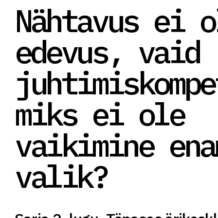
Nähtavus ei o
edevus, vaid
juhtimiskompe
miks ei ole
vaikimine ena
valik?