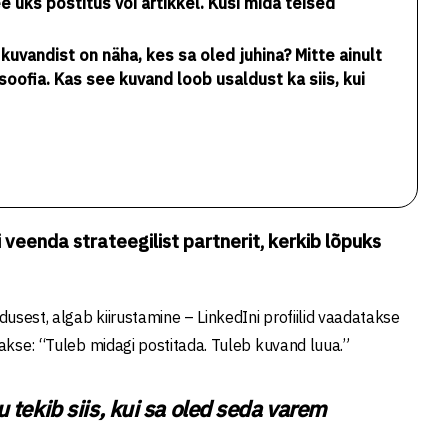
e üks postitus või artikkel. Küsi mida teised
t kuvandist on näha, kes sa oled juhina? Mitte ainult
osoofia. Kas see kuvand loob usaldust ka siis, kui
 veenda strateegilist partnerit, kerkib lõpuks
usest, algab kiirustamine – LinkedIni profiilid vaadatakse
dakse: “Tuleb midagi postitada. Tuleb kuvand luua.”
ju tekib siis, kui sa oled seda varem