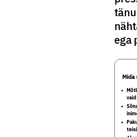
tänul
näht
ega 
Mida 
Mõtl
vaid
Sõna
inim
Paku
teis