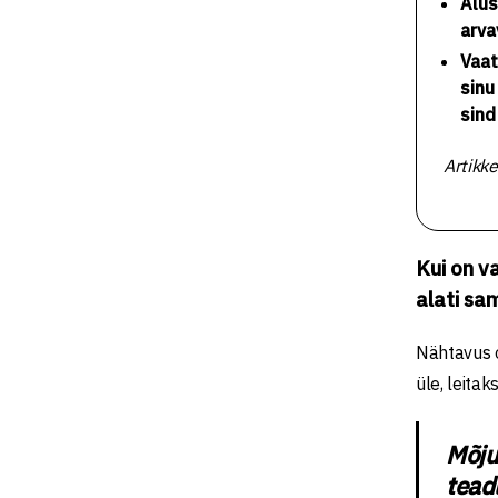
Alus
arva
Vaat
sinu
sind
Artikke
Kui on v
alati sa
Nähtavus o
üle, leita
Mõju 
tead