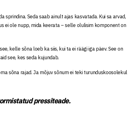
ada sprindina. Seda saab ainult ajas kasvatada. Kui sa arvad,
avus ei ole nupp, mida keerata – selle olulisim komponent on
ee, kelle sõna loeb ka siis, kui ta ei räägi iga päev. See on
 vaid see, kes seda kujundab.
 sa oma sõna rajad. Ja mõjuv sõnum ei teki turunduskoosolekul
vormistatud pressiteade.