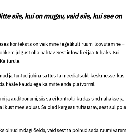
itte siis, kui on mugav, vaid siis, kui see on
ases kontekstis on vaikimine tegelikult ruumi loovutamine –
ohkem julgust olla nähtav. Sest infoväli ei jää tühjaks. Kui
 Ka turule.
enud ja tuntud juhina sattus ta meediatsükli keskmesse, kus
enda hääle kaudu ega ka mitte enda platvormil.
 ja auditooriumi, siis sa ei kontrolli, kuidas sind nähakse ja
likust meeleolust. Sa oled kergesti tühistatav, sest sul pole
ks olnud midagi öelda, vaid sest ta polnud seda ruumi varem