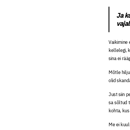
Ja ku
vajal
Vaikimine 
kellelegi, 
sina ei rää
Mõtle hilj
olid skand
Just siin p
sa sõltud 
kohta, kus
Me ei kuul