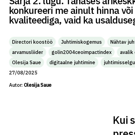
Sarja 2. lugu. Tänases ärikesk
konkureeri me ainult hinna või
kvaliteediga, vaid ka usalduse
Directori koostöö
Juhtimiskogemus
Nähtav juh
arvamusliider
golin2004ceoimpactindex
avalik
Olesija Saue
digitaalne juhtimine
juhtimisselg
27/08/2025
Autor:
Olesija Saue
Kui 
pres