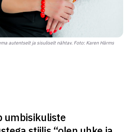
ema autentselt ja sisuliselt nähtav. Foto: Karen Härms
b umbisikuliste
tega stiilis “olen uhke ja