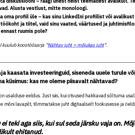
ta diskussiooni – räägi ühest neist teemadest avalikult. Te
vad. Alusta vestlust, mitte monoloogi.
a oma profiil üle – kas sinu LinkedIni profiilist või avalikus
 töökoht ja tiitel, vaid sinu vaated, väärtused ja juhtimisfil
 ennast ruumis pole?
l kuulub koostöösarja “
Nähtav juht = mõjukas juht
“.
aja kaasata investeeringuid, siseneda uuele turule või
ma küsimus: kas me oleme piisavalt nähtavad?
n usalduse eeldus. Just siis, kui otsused hakkavad sõltuma usald
kse mõni lavapilt, tõmmatakse juht digitaalselt fookusesse ja öel
ei teki aga siis, kui sul seda järsku vaja on. Mõ
likult ehitanud.