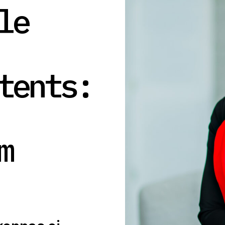
le
tents:
m