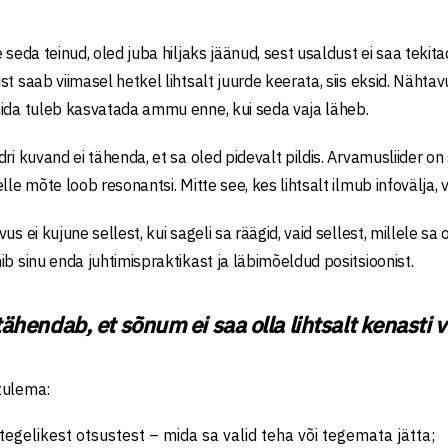
 seda teinud, oled juba hiljaks jäänud, sest usaldust ei saa tekit
st saab viimasel hetkel lihtsalt juurde keerata, siis eksid. Näht
ida tuleb kasvatada ammu enne, kui seda vaja läheb.
ri kuvand ei tähenda, et sa oled pidevalt pildis. Arvamusliider on s
lle mõte loob resonantsi. Mitte see, kes lihtsalt ilmub infovälja,
vus ei kujune sellest, kui sageli sa räägid, vaid sellest, millele
ib sinu enda juhtimispraktikast ja läbimõeldud positsioonist.
tähendab, et sõnum ei saa olla lihtsalt kenasti 
tulema:
 tegelikest otsustest – mida sa valid teha või tegemata jätta;