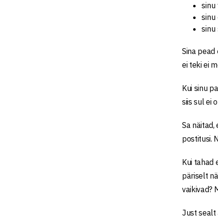
sinu
sinu
sinu
Sina pead 
ei teki ei 
Kui sinu pa
siis sul e
Sa näitad,
postitusi. 
Kui tahad 
päriselt n
vaikivad? 
Just sealt