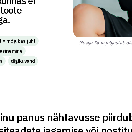
konnas ei
 toote
ga.
t = mõjukas juht
Olesija Saue julgustab ol
 esinemine
us
digikuvand
sinu panus nähtavusse piirdu
siteadete jagamise või postitus