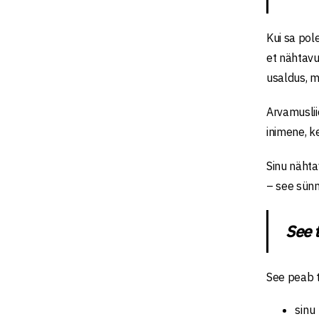
Kui sa pole
et nähtavu
usaldus, m
Arvamusliid
inimene, ke
Sinu nähta
– see sünn
See 
See peab 
sinu