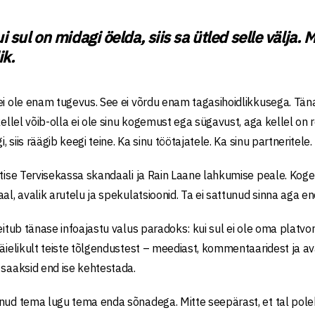
i sul on midagi öelda, siis sa ütled selle välja. M
ik.
ei ole enam tugevus. See ei võrdu enam tagasihoidlikkusega. Tän
kellel võib-olla ei ole sinu kogemust ega sügavust, aga kellel on r
gi, siis räägib keegi teine. Ka sinu töötajatele. Ka sinu partneritele.
utise Tervisekassa skandaali ja Rain Laane lahkumise peale. Kog
aal, avalik arutelu ja spekulatsioonid. Ta ei sattunud sinna aga 
eitub tänase infoajastu valus paradoks: kui sul ei ole oma platvormi
täielikult teiste tõlgendustest – meediast, kommentaaridest ja ava
 saaksid end ise kehtestada.
nud tema lugu tema enda sõnadega. Mitte seepärast, et tal pole