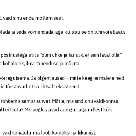
st, vaid sinu enda mõtlemisest.
ada ja seda võimendada, aga kui sisu ise on tühi või ebaaus,
titustega stiilis “olen uhke ja tänulik, et sain laval olla”,
ud kohalolek, ilma tähenduse ja mõjuta.
a või tegutsema. Ja olgem ausad – mitte keegi ei mäleta neid
id tõestavad, et sa lihtsalt eksisteerid.
ge rohkem sisemist survet. Mõtle, mis sind sinu valdkonnas
ult ei tööta? Mis aeglustavad arengut, aga millest kõik
vaid kohalolu, mis loob konteksti ja liikumist.