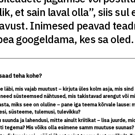
ik, et sain laval olla”, siis sul 
avust. Inimesed peavad teadm
pea googeldama, kes sa oled.
saad teha kohe?
e läbi, mis vajab muutust – kirjuta üles kolm asja, mis sind 
 need süsteemsed nähtused, mis takistavad arengut või mi
sta, miks see on oluline – pane iga teema kõrvale lause: m
esi, süsteeme, tulemusi, tulevikku?
 suunda ja lahendusi, mitte ainult kriitikat – lisa juurde,
iti tegema? Mis võiks olla esimene samm muutuse suunas?