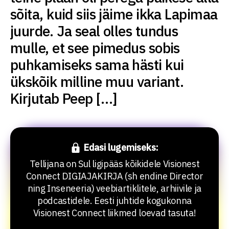
sõita, kuid siis jäime ikka Lapimaa
juurde. Ja seal olles tundus
mulle, et see pimedus sobis
puhkamiseks sama hästi kui
ükskõik milline muu variant.
Kirjutab Peep […]
Edasi lugemiseks:
Tellijana on Sul ligipääs kõikidele Visionest
Connect DIGIAJAKIRJA (sh endine Director
ning Inseneeria) veebiartiklitele, arhiivile ja
podcastidele. Eesti juhtide kogukonna
Visionest Connect liikmed loevad tasuta!