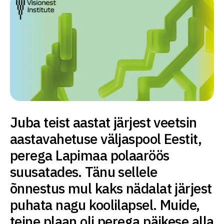
Juba teist aastat järjest veetsin
aastavahetuse väljaspool Eestit,
perega Lapimaa polaaröös
suusatades. Tänu sellele
õnnestus mul kaks nädalat järjest
puhata nagu koolilapsel. Muide,
teine plaan oli perega päikese alla