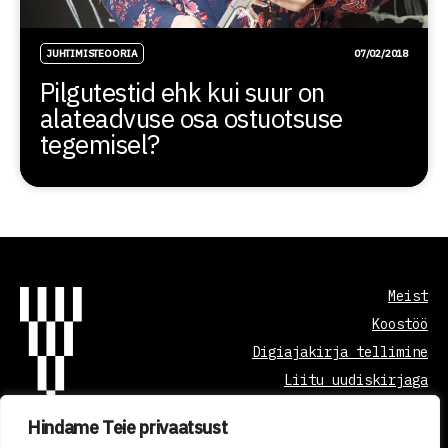
JUHTIMISTEOORIA
07/02/2018
Pilgutestid ehk kui suur on
alateadvuse osa ostuotsuse
tegemisel?
Meist
Koostöö
Digiajakirja tellimine
Liitu uudiskirjaga
Hindame Teie privaatsust