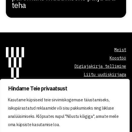
teha
Meist
Koostöö
Digiajakirja tellimine
Liitu uudiskirjaga
Hindame Teie privaatsust
Õppetöö korraldus
Kasutame küpsiseid teie sirvimiskogemuse täiustamiseks,
Kvaliteedi tagamine
isikupärastatud reklaamide või sisu pakkumiseks ning liikluse
Privaatsuspoliitika
analüüsimiseks. Klõpsates nupul "Nõustu kõigiga", annate meile
Tellimistingimused
oma küpsiste kasutamise loa.