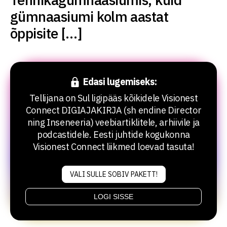
gümnaasiumi kolm aastat
õppisite […]
Edasi lugemiseks:
Tellijana on Sul ligipääs kõikidele Visionest
Connect DIGIAJAKIRJA (sh endine Director
ning Inseneeria) veebiartiklitele, arhiivile ja
podcastidele. Eesti juhtide kogukonna
Visionest Connect liikmed loevad tasuta!
VALI SULLE SOBIV PAKETT!
LOGI SISSE