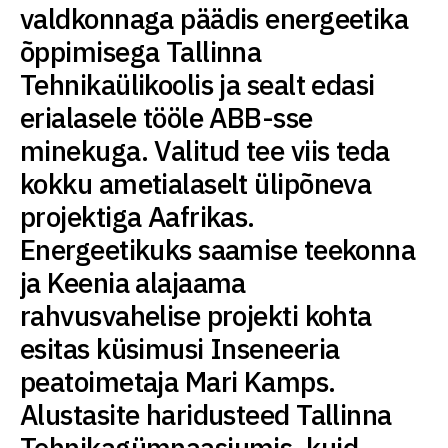
valdkonnaga päädis energeetika
õppimisega Tallinna
Tehnikaülikoolis ja sealt edasi
erialasele tööle ABB-sse
minekuga. Valitud tee viis teda
kokku ametialaselt ülipõneva
projektiga Aafrikas.
Energeetikuks saamise teekonna
ja Keenia alajaama
rahvusvahelise projekti kohta
esitas küsimusi Inseneeria
peatoimetaja Mari Kamps.
Alustasite haridusteed Tallinna
Tehnikagümnaasiumis, kuid