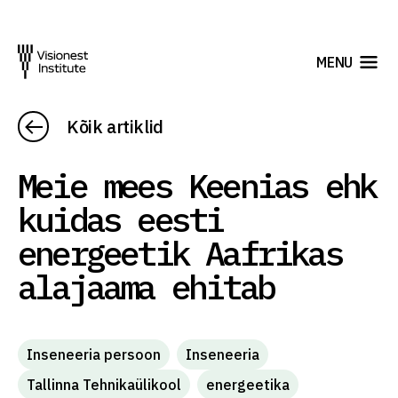
MENU
Kõik artiklid
Meie mees Keenias ehk
kuidas eesti
energeetik Aafrikas
alajaama ehitab
Inseneeria persoon
Inseneeria
Tallinna Tehnikaülikool
energeetika