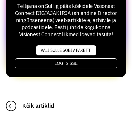
Tellijana on Sul ligipääs kõikidele Visionest
Connect DIGIAJAKIRJA (sh endine Director
ning Inseneeria) veebiartiklitele, arhiivile ja
podcastidele. Eesti juhtide kogukonna
Visionest Connect liikmed loevad tasuta!
VALI SULLE SOBIV PAKETT!
LOGI SISSE
Kõik artiklid