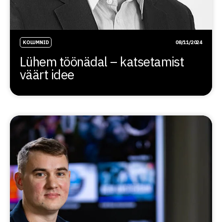
KOLUMNID
08/11/2024
Lühem töönädal – katsetamist
väärt idee