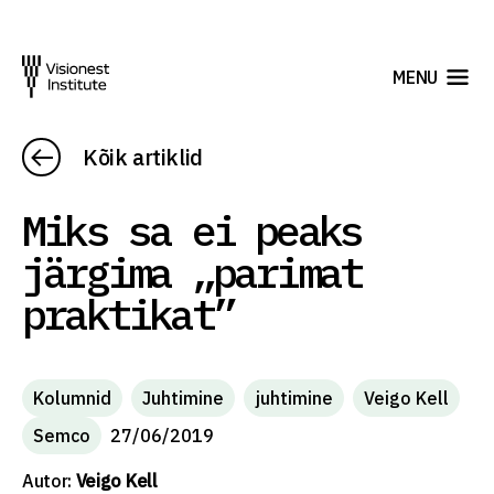
MENU
Kõik artiklid
Miks sa ei peaks
järgima „parimat
praktikat”
Kolumnid
Juhtimine
juhtimine
Veigo Kell
Semco
27/06/2019
Autor:
Veigo Kell