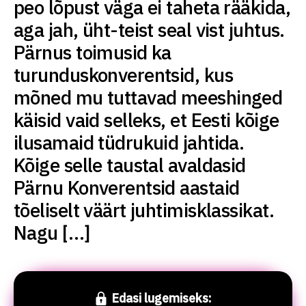
peo lõpust väga ei taheta rääkida,
aga jah, üht-teist seal vist juhtus.
Pärnus toimusid ka
turunduskonverentsid, kus
mõned mu tuttavad meeshinged
käisid vaid selleks, et Eesti kõige
ilusamaid tüdrukuid jahtida.
Kõige selle taustal avaldasid
Pärnu Konverentsid aastaid
tõeliselt väärt juhtimisklassikat.
Nagu […]
Edasi lugemiseks: