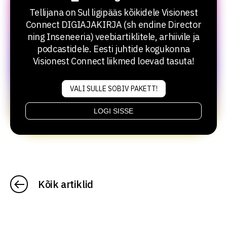
Tellijana on Sul ligipääs kõikidele Visionest
Connect DIGIAJAKIRJA (sh endine Director
ning Inseneeria) veebiartiklitele, arhiivile ja
podcastidele. Eesti juhtide kogukonna
Visionest Connect liikmed loevad tasuta!
VALI SULLE SOBIV PAKETT!
LOGI SISSE
Kõik artiklid