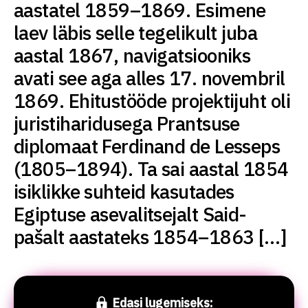
aastatel 1859–1869. Esimene
laev läbis selle tegelikult juba
aastal 1867, navigatsiooniks
avati see aga alles 17. novembril
1869. Ehitustööde projektijuht oli
juristiharidusega Prantsuse
diplomaat Ferdinand de Lesseps
(1805–1894). Ta sai aastal 1854
isiklikke suhteid kasutades
Egiptuse asevalitsejalt Said-
pašalt aastateks 1854–1863 […]
Edasi lugemiseks: