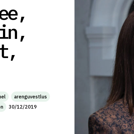
ee,
in,
t,
mel
arenguvestlus
on
30/12/2019