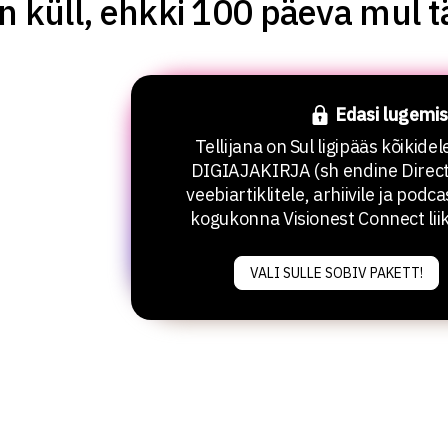
 küll, ehkki 100 päeva mul täi
Edasi lugemis
Tellijana on Sul ligipääs kõikide
DIGIAJAKIRJA (sh endine Direct
veebiartiklitele, arhiivile ja podca
kogukonna Visionest Connect lii
VALI SULLE SOBIV PAKETT!