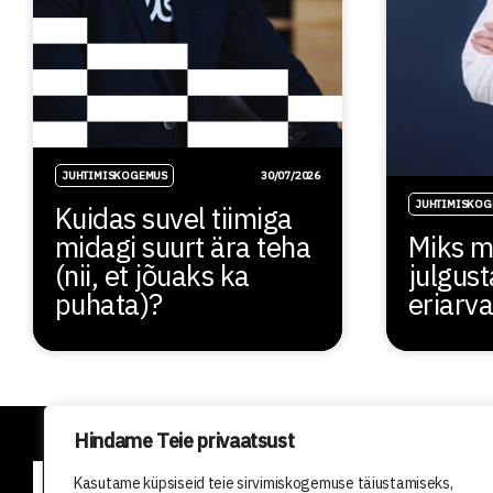
JUHTIMISKOGEMUS
30/07/2026
JUHTIMISKOG
Kuidas suvel tiimiga
midagi suurt ära teha
Miks m
(nii, et jõuaks ka
julgust
puhata)?
eriarv
Hindame Teie privaatsust
Meist
Kasutame küpsiseid teie sirvimiskogemuse täiustamiseks,