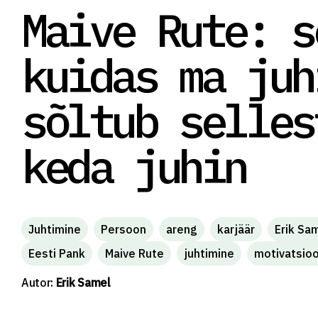
Maive Rute: s
kuidas ma juh
sõltub selles
keda juhin
Juhtimine
Persoon
areng
karjäär
Erik Sa
Eesti Pank
Maive Rute
juhtimine
motivatsio
Autor:
Erik Samel