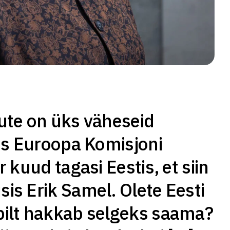
ute on üks väheseid
us Euroopa Komisjoni
 kuud tagasi Eestis, et siin
is Erik Samel. Olete Eesti
pilt hakkab selgeks saama?