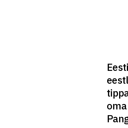
Eest
eest
tipp
oma 
Pang