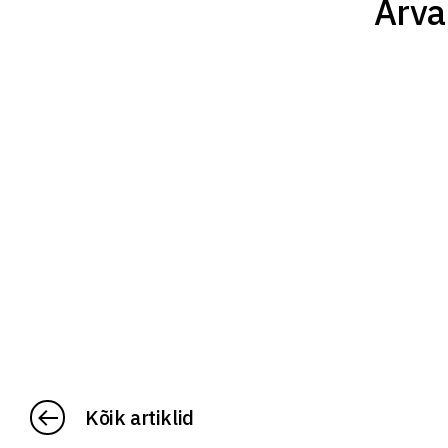
Arvan
Kõik artiklid