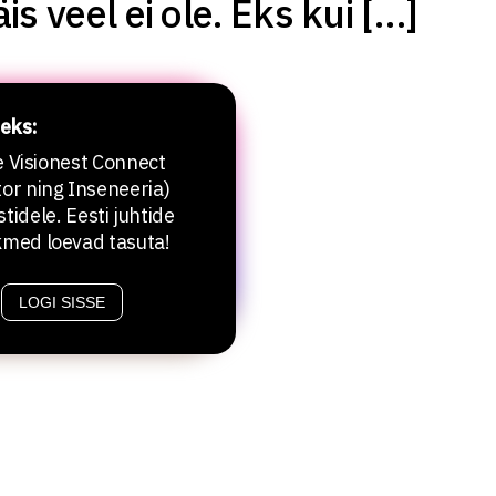
s veel ei ole. Eks kui […]
eks:
le Visionest Connect
or ning Inseneeria)
stidele. Eesti juhtide
kmed loevad tasuta!
LOGI SISSE