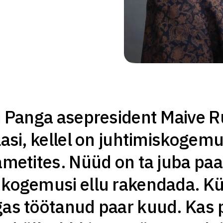
i Panga asepresident Maive R
lasi, kellel on juhtimiskogem
ametites. Nüüd on ta juba paar
kogemusi ellu rakendada. Küs
as töötanud paar kuud. Kas 