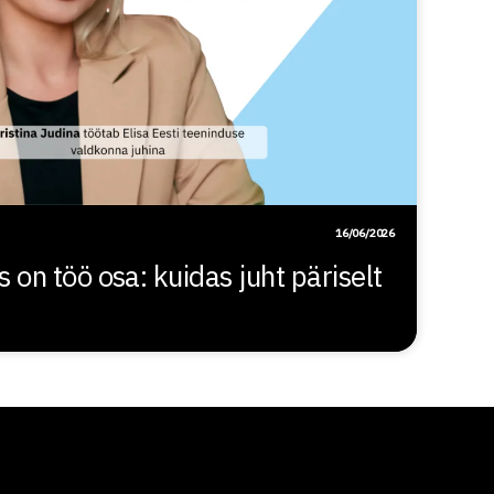
16/06/2026
n töö osa: kuidas juht päriselt