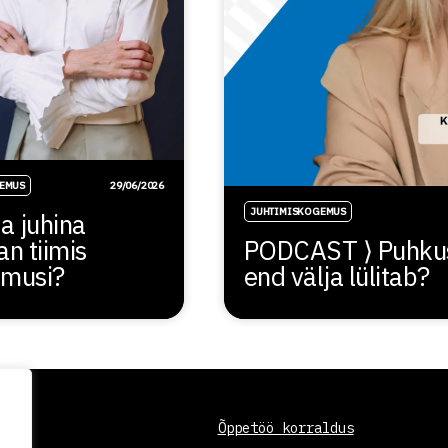
EMUS
29/06/2026
JUHTIMISKOGEMUS
a juhina
an tiimis
PODCAST ⟩ Puhkus o
amusi?
end välja lülitab?
Õppetöö korraldus