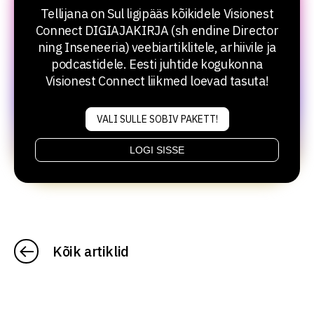
Tellijana on Sul ligipääs kõikidele Visionest
Connect DIGIAJAKIRJA (sh endine Director
ning Inseneeria) veebiartiklitele, arhiivile ja
podcastidele. Eesti juhtide kogukonna
Visionest Connect liikmed loevad tasuta!
VALI SULLE SOBIV PAKETT!
LOGI SISSE
Kõik artiklid