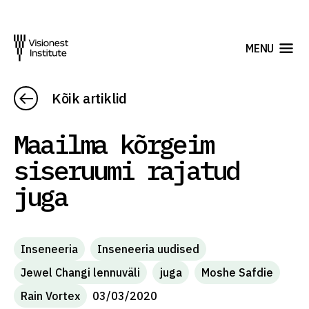
MENU
Kõik artiklid
Maailma kõrgeim
siseruumi rajatud
juga
Inseneeria
Inseneeria uudised
Jewel Changi lennuväli
juga
Moshe Safdie
Rain Vortex
03/03/2020