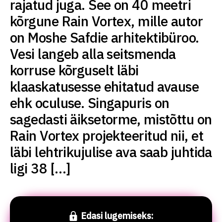
rajatud juga. See on 40 meetri
kõrgune Rain Vortex, mille autor
on Moshe Safdie arhitektibüroo.
Vesi langeb alla seitsmenda
korruse kõrguselt läbi
klaaskatusesse ehitatud avause
ehk oculuse. Singapuris on
sagedasti äiksetorme, mistõttu on
Rain Vortex projekteeritud nii, et
läbi lehtrikujulise ava saab juhtida
ligi 38 […]
Edasi lugemiseks: