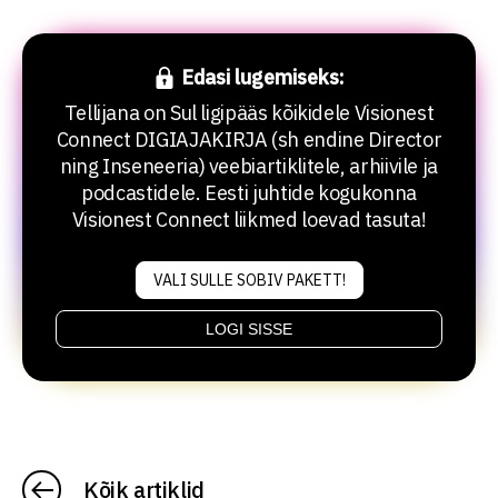
Edasi lugemiseks:
Tellijana on Sul ligipääs kõikidele Visionest
Connect DIGIAJAKIRJA (sh endine Director
ning Inseneeria) veebiartiklitele, arhiivile ja
podcastidele. Eesti juhtide kogukonna
Visionest Connect liikmed loevad tasuta!
VALI SULLE SOBIV PAKETT!
LOGI SISSE
Kõik artiklid