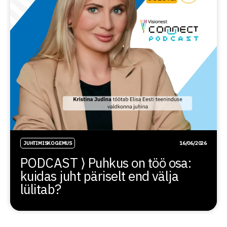
JUHTIMISKOGEMUS
16/06/2026
PODCAST ⟩ Puhkus on töö osa:
kuidas juht päriselt end välja
lülitab?