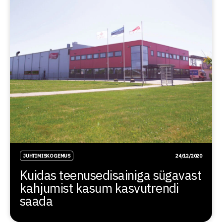
JUHTIMISKOGEMUS
24/12/2020
Kuidas teenusedisainiga sügavast
kahjumist kasum kasvutrendi
saada