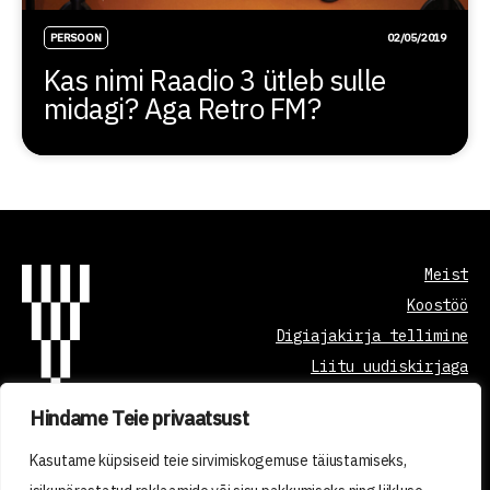
PERSOON
02/05/2019
Kas nimi Raadio 3 ütleb sulle
midagi? Aga Retro FM?
Meist
Koostöö
Digiajakirja tellimine
Liitu uudiskirjaga
Hindame Teie privaatsust
Õppetöö korraldus
Kasutame küpsiseid teie sirvimiskogemuse täiustamiseks,
Kvaliteedi tagamine