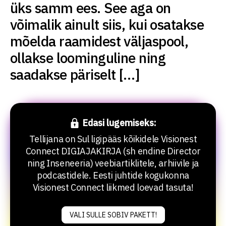
üks samm ees. See aga on
võimalik ainult siis, kui osatakse
mõelda raamidest väljaspool,
ollakse loominguline ning
saadakse päriselt […]
Edasi lugemiseks:
Tellijana on Sul ligipääs kõikidele Visionest
Connect DIGIAJAKIRJA (sh endine Director
ning Inseneeria) veebiartiklitele, arhiivile ja
podcastidele. Eesti juhtide kogukonna
Visionest Connect liikmed loevad tasuta!
VALI SULLE SOBIV PAKETT!