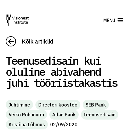
MENU
Kõik artiklid
Teenusedisain kui
oluline abivahend
juhi tööriistakastis
Juhtimine
Directori koostöö
SEB Pank
Veiko Rohunurm
Allan Parik
teenusedisain
Kristiina Lõhmus
02/09/2020