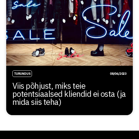
TURUNDUS
08/06/2023
Viis põhjust, miks teie
potentsiaalsed kliendid ei osta (ja
mida siis teha)