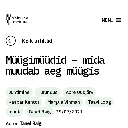
MENU
Kõik artiklid
Müügimüüdid – mida
muudab aeg müügis
Juhtimine
Turundus
Aare Uusjärv
Kaspar Kuntor
Margus Vihman
Taavi Loog
müük
Tanel Raig
29/07/2021
Autor:
Tanel Raig