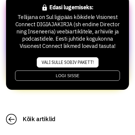
Edasi lugemiseks:
Tellijana on Sul ligipääs kõikidele Visionest
Connect DIGIAJAKIRJA (sh endine Director
ning Inseneeria) veebiartiklitele, arhiivile ja
podcastidele. Eesti juhtide kogukonna
Visionest Connect liikmed loevad tasuta!
VALI SULLE SOBIV PAKETT!
LOGI SISSE
Kõik artiklid