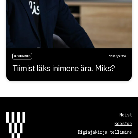
KOLUMNID
11/10/2024
Tiimist läks inimene ära. Miks?
Meist
Koostöö
Digiajakirja tellimine