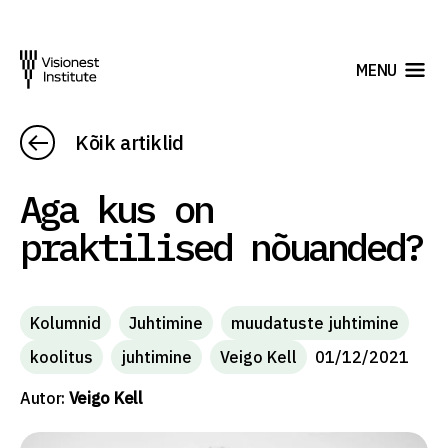
MENU
Kõik artiklid
Aga kus on
praktilised nõuanded?
Kolumnid
Juhtimine
muudatuste juhtimine
koolitus
juhtimine
Veigo Kell
01/12/2021
Autor:
Veigo Kell