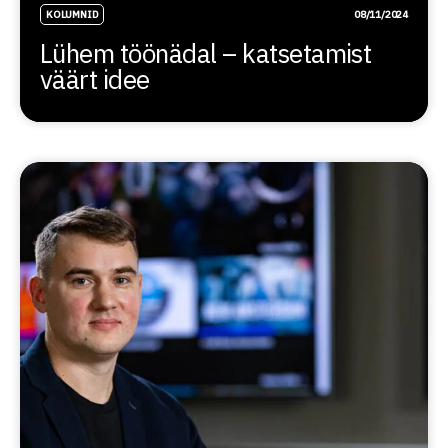
KOLUMNID
08/11/2024
Lühem töönädal – katsetamist
väärt idee