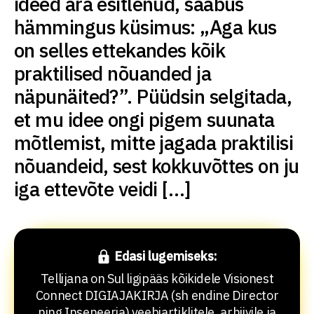
ideed ära esitlenud, saabus
hämmingus küsimus: „Aga kus
on selles ettekandes kõik
praktilised nõuanded ja
näpunäited?”. Püüdsin selgitada,
et mu idee ongi pigem suunata
mõtlemist, mitte jagada praktilisi
nõuandeid, sest kokkuvõttes on ju
iga ettevõte veidi […]
Edasi lugemiseks:
Tellijana on Sul ligipääs kõikidele Visionest
Connect DIGIAJAKIRJA (sh endine Director
ning Inseneeria) veebiartiklitele, arhiivile ja