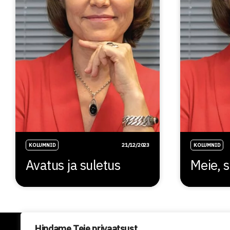
KOLUMNID
21/12/2023
KOLUMNID
Avatus ja suletus
Meie, s
Hindame Teie privaatsust