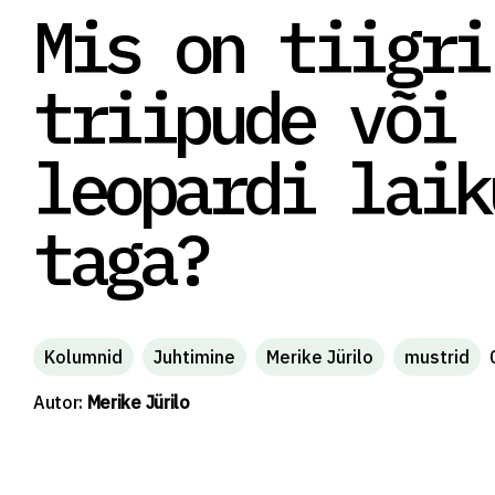
Mis on tiigri
triipude või
leopardi laik
taga?
Kolumnid
Juhtimine
Merike Jürilo
mustrid
Autor:
Merike Jürilo