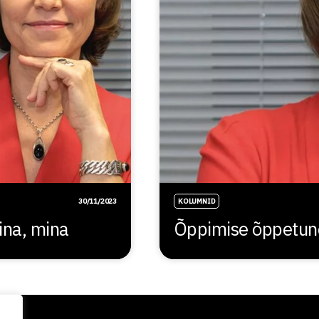
30/11/2023
KOLUMNID
ina, mina
Õppimise õppetun