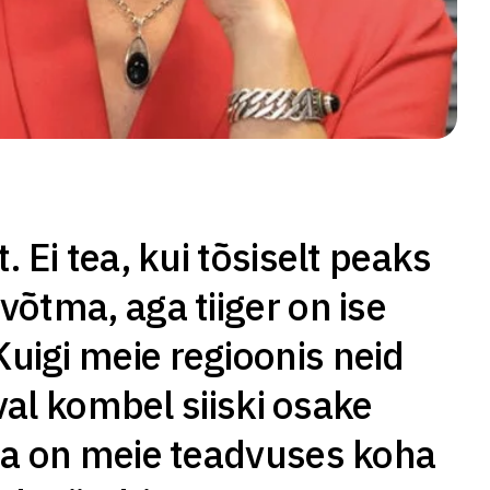
 Ei tea, kui tõsiselt peaks
õtma, aga tiiger on ise
uigi meie regioonis neid
aval kombel siiski osake
ega on meie teadvuses koha