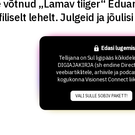
e võtnud „Lamav tiiger“ Eduar
iliselt lehelt. Julgeid ja jõulisi
Edasi lugemis
Tellijana on Sul ligipääs kõikide
DIGIAJAKIRJA (sh endine Direct
veebiartiklitele, arhiivile ja podca
kogukonna Visionest Connect lii
VALI SULLE SOBIV PAKETT!