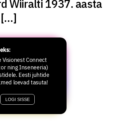
d Wiiralti 1937. aasta
 […]
eks:
le Visionest Connect
or ning Inseneeria)
stidele. Eesti juhtide
kmed loevad tasuta!
LOGI SISSE