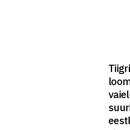
Tiigr
loom
vaie
suuri
eest