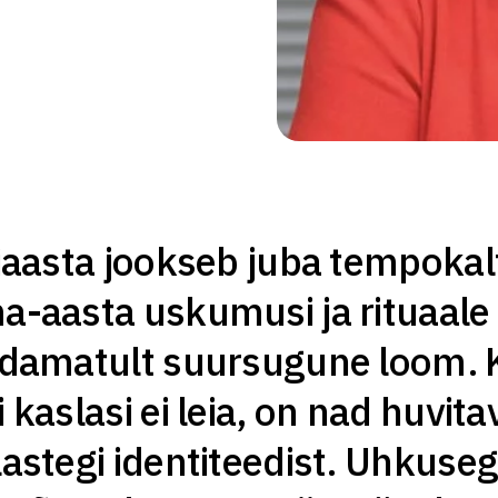
iaasta jookseb juba tempokalt.
a-aasta uskumusi ja rituaale v
ldamatult suursugune loom. K
 kaslasi ei leia, on nad huvit
lastegi identiteedist. Uhkus