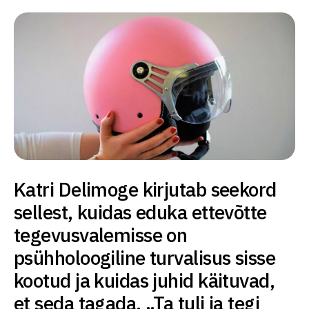
Katri Delimoge kirjutab seekord
sellest, kuidas eduka ettevõtte
tegevusvalemisse on
psühholoogiline turvalisus sisse
kootud ja kuidas juhid käituvad,
et seda tagada. „Ta tuli ja tegi