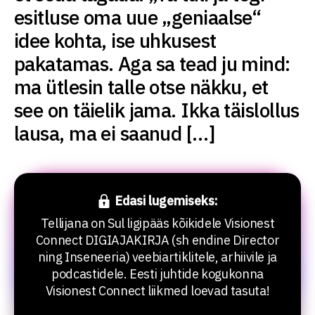
esitluse oma uue „geniaalse“
idee kohta, ise uhkusest
pakatamas. Aga sa tead ju mind:
ma ütlesin talle otse näkku, et
see on täielik jama. Ikka täislollus
lausa, ma ei saanud […]
Edasi lugemiseks:
Tellijana on Sul ligipääs kõikidele Visionest
Connect DIGIAJAKIRJA (sh endine Director
ning Inseneeria) veebiartiklitele, arhiivile ja
podcastidele. Eesti juhtide kogukonna
Visionest Connect liikmed loevad tasuta!