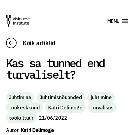
MENU
Kõik artiklid
Kas sa tunned end
turvaliselt?
Juhtimine
Juhtimisnõuanded
juhtimine
töökeskkond
Katri Delimoge
turvalisus
töökultuur
21/06/2022
Autor:
Katri Delimoge