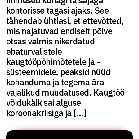
inimesed kunagi täisajaga
kontorisse tagasi ajaks. See
tähendab ühtlasi, et ettevõtted,
mis najatuvad endiselt põlve
otsas valmis nikerdatud
ebaturvalistele
kaugtööpõhimõtetele ja -
süsteemidele, peaksid nüüd
kohanduma ja tegema ära
vajalikud muudatused. Kaugtöö
võidukäik sai alguse
koroonakriisiga ja […]