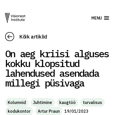
MENU
Kõik artiklid
On aeg kriisi alguses
kokku klopsitud
lahendused asendada
millegi püsivaga
Kolumnid
Juhtimine
kaugtöö
turvalisus
kodukontor
Artur Praun
19/01/2023