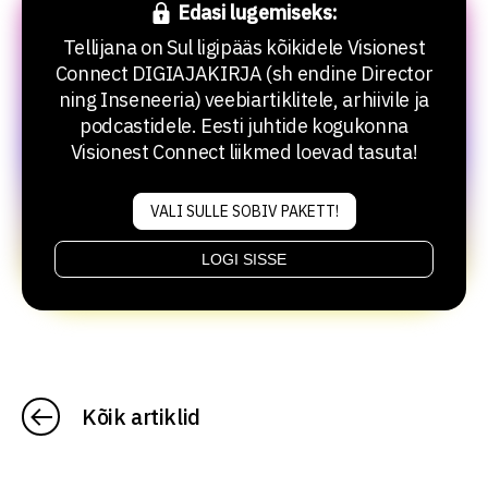
Edasi lugemiseks:
Tellijana on Sul ligipääs kõikidele Visionest
Connect DIGIAJAKIRJA (sh endine Director
ning Inseneeria) veebiartiklitele, arhiivile ja
podcastidele. Eesti juhtide kogukonna
Visionest Connect liikmed loevad tasuta!
VALI SULLE SOBIV PAKETT!
LOGI SISSE
Kõik artiklid