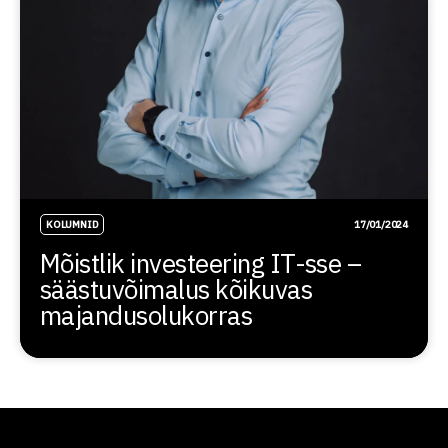
KOLUMNID
17/01/2024
Mõistlik investeering IT-sse –
säästuvõimalus kõikuvas
majandusolukorras