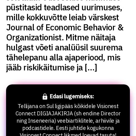
püstitasid teadlased uurimuses,
mille kokkuvõtte leiab värskest
Journal of Economic Behavior &
Organizationist. Mitme näitaja
hulgast võeti analüüsil suurema
tähelepanu alla ajaperiood, mis
jääb riskikäitumise ja […]
Edasi lugemiseks:
Tellijana on Sul ligipääs kõikidele Visionest
Connect DIGIAJAKIRJA (sh endine Director
ning Inseneeria) veebiartiklitele, arhiivile ja
podcastidele. Eesti juhtide kogukonna
Visionest Connect liikmed loevad tasuta!