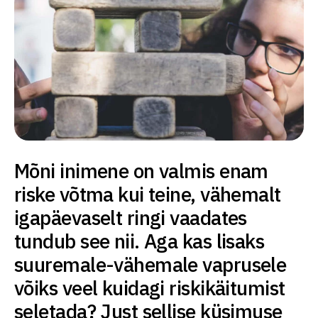
Mõni inimene on valmis enam
riske võtma kui teine, vähemalt
igapäevaselt ringi vaadates
tundub see nii. Aga kas lisaks
suuremale-vähemale vaprusele
võiks veel kuidagi riskikäitumist
seletada? Just sellise küsimuse