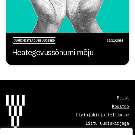
JUHTIMISTEADUSE UUDISED
29/11/2024
Heategevussõnumi mõju
Meist
Koostöö
Digiajakirja tellimine
Liitu uudiskirjaga