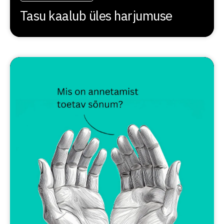
Tasu kaalub üles harjumuse