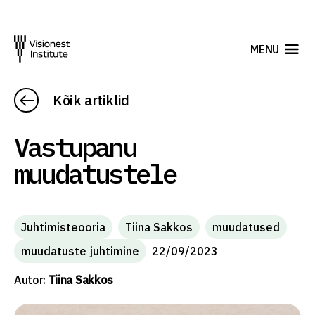
MENU
Kõik artiklid
Vastupanu
muudatustele
Juhtimisteooria
Tiina Sakkos
muudatused
muudatuste juhtimine
22/09/2023
Autor:
Tiina Sakkos