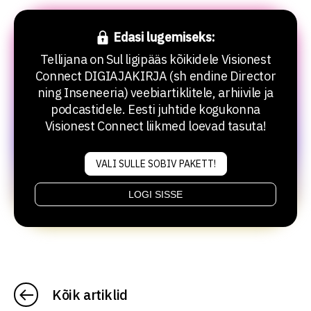
Edasi lugemiseks:
Tellijana on Sul ligipääs kõikidele Visionest
Connect DIGIAJAKIRJA (sh endine Director
ning Inseneeria) veebiartiklitele, arhiivile ja
podcastidele. Eesti juhtide kogukonna
Visionest Connect liikmed loevad tasuta!
VALI SULLE SOBIV PAKETT!
LOGI SISSE
Kõik artiklid