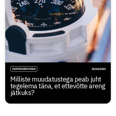
JUHTIMISTEOORIA
02/10/2019
Milliste muudatustega peab juht
tegelema täna, et ettevõtte areng
jätkuks?