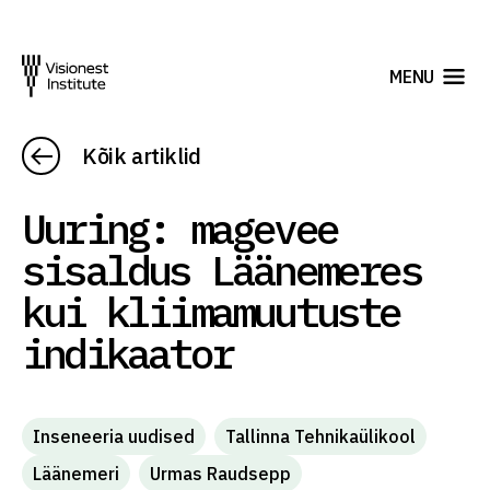
MENU
Kõik artiklid
Uuring: magevee
sisaldus Läänemeres
kui kliimamuutuste
indikaator
Inseneeria uudised
Tallinna Tehnikaülikool
Läänemeri
Urmas Raudsepp