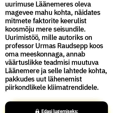
uurimuse Läänemeres oleva
magevee mahu kohta, näidates
mitmete faktorite keerulist
koosmõju mere seisundile.
Uurimistöö, mille autoriks on
professor Urmas Raudsepp koos
oma meeskonnaga, annab
väärtuslikke teadmisi muutuva
Läänemere ja selle lahtede kohta,
pakkudes uut lähenemist
piirkondlikele kliimatrendidele.
Edasi lugemiseks: