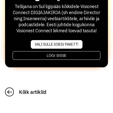
Tellijana on Sul ligipääs kõikidele Visionest
Connect DIGIAJAKIRJA (sh endine Director
ning Inseneeria) veebiartiklitele, arhiivile ja
podcastidele. Eesti juhtide kogukonna
Visionest Connect liikmed loevad tasuta!
VALI SULLE SOBIV PAKETT!
LOGI SISSE
Kõik artiklid