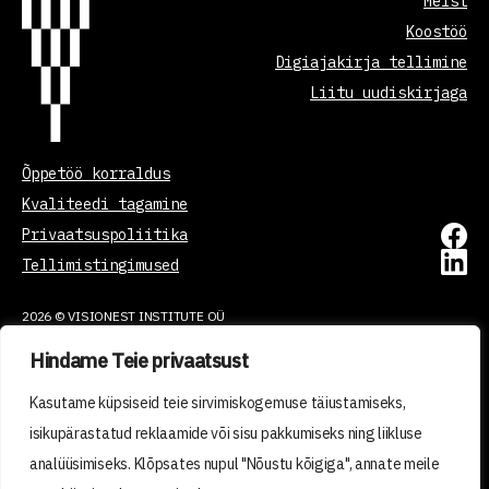
Meist
Koostöö
Digiajakirja tellimine
Liitu uudiskirjaga
Õppetöö korraldus
Kvaliteedi tagamine
Privaatsuspoliitika
Tellimistingimused
2026 © VISIONEST INSTITUTE OÜ
Made with ❤️ by vDisain
Hindame Teie privaatsust
Kasutame küpsiseid teie sirvimiskogemuse täiustamiseks,
isikupärastatud reklaamide või sisu pakkumiseks ning liikluse
analüüsimiseks. Klõpsates nupul "Nõustu kõigiga", annate meile