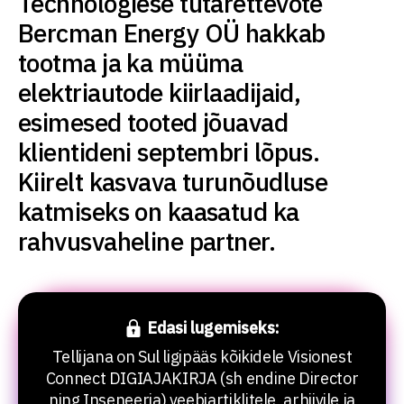
Technologiese tütarettevõte
Bercman Energy OÜ hakkab
tootma ja ka müüma
elektriautode kiirlaadijaid,
esimesed tooted jõuavad
klientideni septembri lõpus.
Kiirelt kasvava turunõudluse
katmiseks on kaasatud ka
rahvusvaheline partner.
Edasi lugemiseks:
Tellijana on Sul ligipääs kõikidele Visionest
Connect DIGIAJAKIRJA (sh endine Director
ning Inseneeria) veebiartiklitele, arhiivile ja