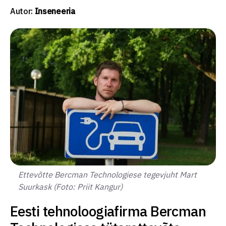
Autor:
Inseneeria
Ettevõtte Bercman Technologiese tegevjuht Mart
Suurkask (Foto: Priit Kangur)
Eesti tehnoloogiafirma Bercman