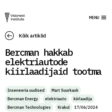
MENU
Kõik artiklid
Bercman hakkab
elektriautode
kiirlaadijaid tootma
Inseneeria uudised
Mart Suurkask
Bercman Energy
elektriauto
kiirlaadija
Bercman Technologies
Krakul
17/06/2024