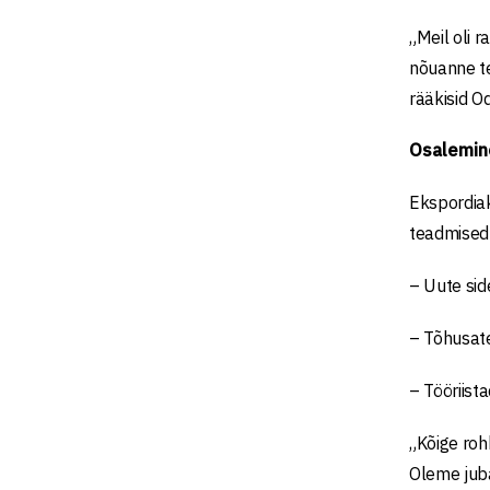
„Meil oli 
nõuanne te
rääkisid O
Osalemin
Ekspordiak
teadmised
– Uute sid
– Tõhusate
– Tööriist
„Kõige roh
Oleme jub