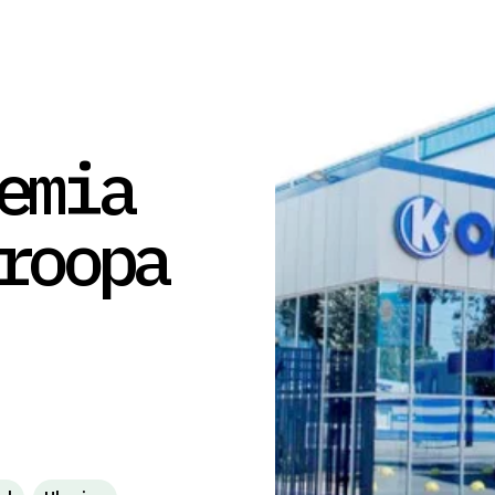
emia
roopa