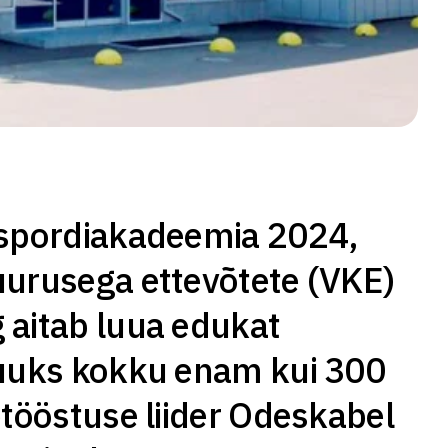
Ekspordiakadeemia 2024,
uurusega ettevõtete (VKE)
 aitab luua edukat
 kuuks kokku enam kui 300
etööstuse liider Odeskabel