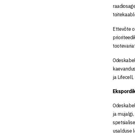
raadiosage
toitekaable
Ettevõte o
prioriteed
tootevariat
Odeskabel 
kaevandust
ja Lifecel
Ekspordi
Odeskabel
ja mujalgi
spetsialis
usalduse lo