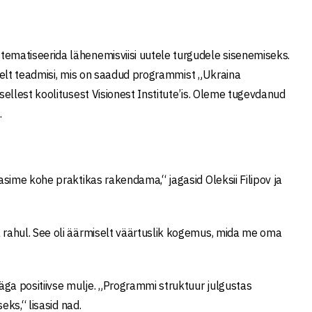
matiseerida lähenemisviisi uutele turgudele sisenemiseks.
iselt teadmisi, mis on saadud programmist „Ukraina
ellest koolitusest Visionest Institute’is. Oleme tugevdanud
.
sime kohe praktikas rakendama,“ jagasid Oleksii Filipov ja
rahul. See oli äärmiselt väärtuslik kogemus, mida me oma
ga positiivse mulje. „Programmi struktuur julgustas
ks,“ lisasid nad.