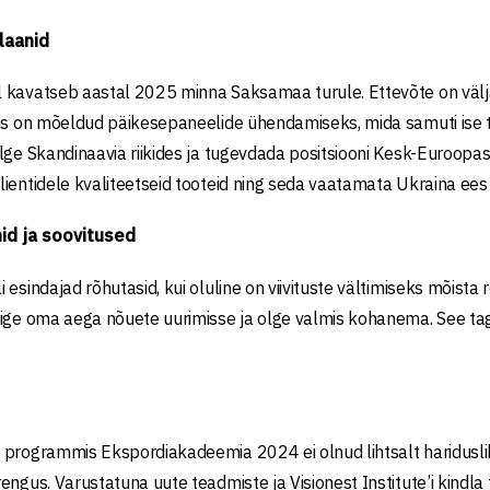
laanid
kavatseb aastal 2025 minna Saksamaa turule. Ettevõte on välja 
mis on mõeldud päikesepaneelide ühendamiseks, mida samuti is
lge Skandinaavia riikides ja tugevdada positsiooni Kesk-Euroopa
ientidele kvaliteetseid tooteid ning seda vaatamata Ukraina ees 
id ja soovitused
esindajad rõhutasid, kui oluline on viivituste vältimiseks mõista r
ige oma aega nõuete uurimisse ja olge valmis kohanema. See taga
programmis Ekspordiakadeemia 2024 ei olnud lihtsalt hariduslik
engus. Varustatuna uute teadmiste ja Visionest Institute’i kin