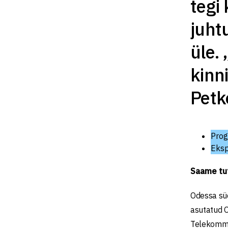
tegi
juht
üle.
kinn
Petk
Prog
Eksp
Saame tu
Odessa süd
asutatud O
Telekommun