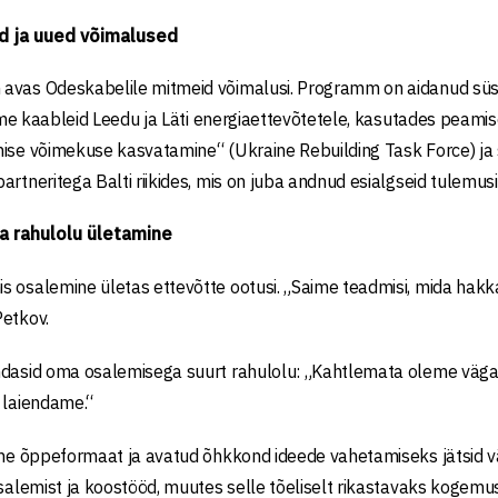
d ja uued võimalused
vas Odeskabelile mitmeid võimalusi. Programm on aidanud süste
isime kaableid Leedu ja Läti energiaettevõtetele, kasutades peam
ise võimekuse kasvatamine“ (Ukraine Rebuilding Task Force) ja s
artneritega Balti riikides, mis on juba andnud esialgseid tulemusi
a rahulolu ületamine
 osalemine ületas ettevõtte ootusi. „Saime teadmisi, mida hakka
etkov.
dasid oma osalemisega suurt rahulolu: „Kahtlemata oleme väga 
 laiendame.“
vne õppeformaat ja avatud õhkkond ideede vahetamiseks jätsid vä
osalemist ja koostööd, muutes selle tõeliselt rikastavaks kogemuse