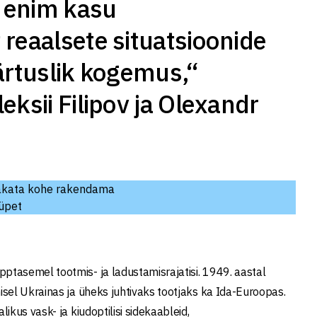
s enim kasu
 reaalsete situatsioonide
äärtuslik kogemus,“
eksii Filipov ja Olexandr
 hakata kohe rakendama
hüpet
tasemel tootmis- ja ladustamisrajatisi. 1949. aastal
sel Ukrainas ja üheks juhtivaks tootjaks ka Ida-Euroopas.
kus vask- ja kiudoptilisi sidekaableid,