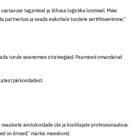
e vastavuse tagamisel ja tõhusa logistika loomisel. Meie
a partnerlusi ja seada esikohale toodete sertifitseerimine,“
stada turule sisenemise strateegiaid. Peamised omandatud
katest piirkondadest.
 reaalsete äriolukordade üle ja koolitajate professionaalsus.
ed on ilmsed,“ märkis meeskond.