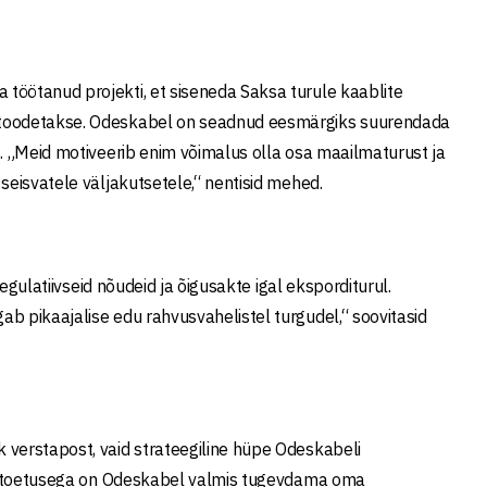
töötanud projekti, et siseneda Saksa turule kaablite
e toodetakse. Odeskabel on seadnud eesmärgiks suurendada
s. „Meid motiveerib enim võimalus olla osa maailmaturust ja
seisvatele väljakutsetele,“ nentisid mehed.
egulatiivseid nõudeid ja õigusakte igal eksporditurul.
b pikaajalise edu rahvusvahelistel turgudel,“ soovitasid
 verstapost, vaid strateegiline hüpe Odeskabeli
dla toetusega on Odeskabel valmis tugevdama oma