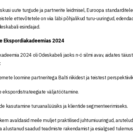
raskusi uute turgude ja partnerite leidmisel, Euroopa standarditel
istele ettevõtetele on viia läbi põhjalikud turu-uuringud, edendad
deskabali esindajad.
e Ekspordiakadeemias 2024
adeemia 2024 oli Odeskabeli jaoks n-ö silmi avav, aidates täiu
:
emete loomine partneritega Balti riikidest ja teistest perspektiivi
 ekspordistrateegiate väljatöötamine.
ade kasutamine turuanalüüsiks ja klientide segmenteerimiseks.
kem avaldasid meile muljet praktilised juhtumiuuringud, arutelud
a alustanud saadud teadmiste rakendamist ja esialgsed tulemus