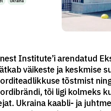
el
Ukraina
onest Institute’i arendatud 
jätkab väikeste ja keskmise s
orditeadlikkuse tõstmist ning
ordibrändi, tõi ligi kolmeks
ejat. Ukraina kaabli- ja juhtm