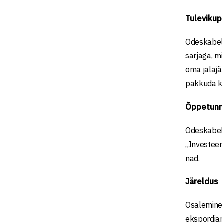
Tulevikup
Odeskabel 
sarjaga, 
oma jalajä
pakkuda kl
Õppetunn
Odeskabeli 
„Investeer
nad.
Järeldus
Osalemine 
ekspordiar