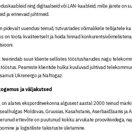
duskaableid ning digitaalseid või LAN-kaableid, mille järele on
id ja erinevaid juhtmeid.
n pidevalt uuendusi teinud, tutvustades võimalikele tellijatele
iks on toota kvaliteetselt ja hoida hinnad konkurentsivõimeliste
siooni.
teenindab suuri kliente sellistes tööstusharudes nagu telekommu
ööstus. Peamiste klientide hulka kuuluvad juhtivad telekommun
l, samuti Ukrenergo ja Naftogaz.
kogemus ja väljakutsed
 on alates eksporditeekonna algusest aastal 2000 teinud märk
, sealhulgas Moldovas, Gruusias, Kasahstanis, Aserbaidžaanis ja 
eerunud ettevõte on puutunud kokku arvukate proovikividega, nag
omine ja logistiliste takistuste ületamine.