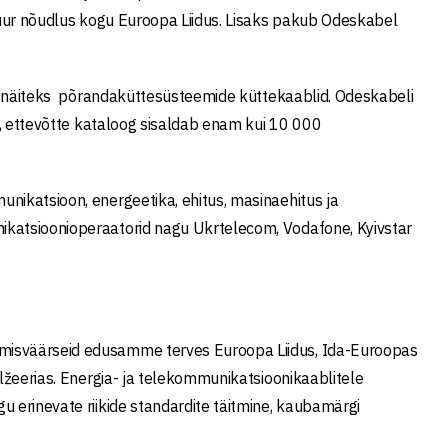
 suur nõudlus kogu Euroopa Liidus. Lisaks pakub Odeskabel
 ka näiteks põrandaküttesüsteemide küttekaablid. Odeskabeli
na, ettevõtte kataloog sisaldab enam kui 10 000
nikatsioon, energeetika, ehitus, masinaehitus ja
ikatsioonioperaatorid nagu Ukrtelecom, Vodafone, Kyivstar
imisväärseid edusamme terves Euroopa Liidus, Ida-Euroopas
Alžeerias. Energia- ja telekommunikatsioonikaablitele
u erinevate riikide standardite täitmine, kaubamärgi