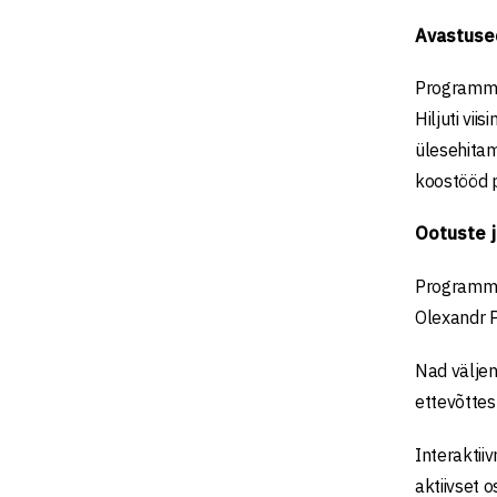
Avastuse
Programm a
Hiljuti vi
ülesehitam
koostööd p
Ootuste j
Programmis
Olexandr P
Nad väljen
ettevõttes
Interaktii
aktiivset 