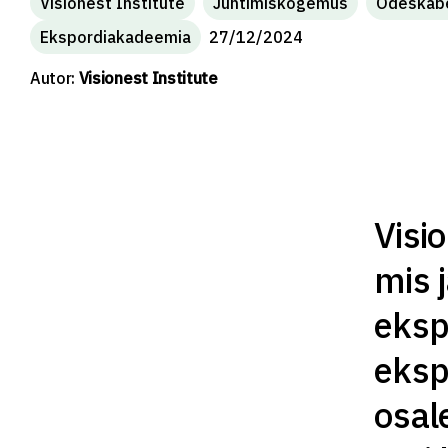
Visionest Institute
Juhtimiskogemus
Odeskab
Ekspordiakadeemia
27/12/2024
Autor:
Visionest Institute
Visi
mis 
eksp
eksp
osal