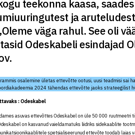
 kogu teekonna kaasa, saade
umiuuringutest ja aruteludest
 „Oleme väga rahul. See oli v
itasid Odeskabeli esindajad Ol
ov.
rammis osalemine ületas ettevõtte ootusi, uusi teadmisi sai
ordiakadeemia 2024 tähendas ettevõtte jaoks strateegilist 
ttavaks : Odeskabel
ames asuvas ettevõttes Odeskabel on üle 50 000 ruutmeetri tipp
deskabel on kasvanud vaieldamatuks liidriks sidekaablite tootmi
ikatsioonikaablitele spetsialiseerunud ettevõte toodab laias vali