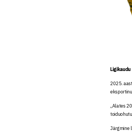
Ligikaudu
2025. aast
eksportin
„Alates 20
toiduohutu
Järgmine l