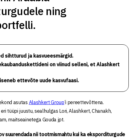
turgudele ning
rtfelli.
d sihtturud ja kasvueesmärgid.
kaubanduskettideni on viinud selleni, et Alashkert
iseneb ettevõte uude kasvufaasi.
erekond asutas
Alashkert Group
’i pereettevõttena.
eri tüüpi juustu, sealhulgas Lori, Alashkert, Chanakh,
dam, maitseainetega Gouda jpt.
oov suurendada nii tootmismahtu kui ka eksporditurgude