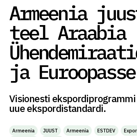
Armeenia juus
teel Araabia
Ühendemiraati
ja Euroopasse
Visionesti ekspordiprogrammi
uue ekspordistandardi.
Armeenia
JUUST
Armeenia
ESTDEV
Expor