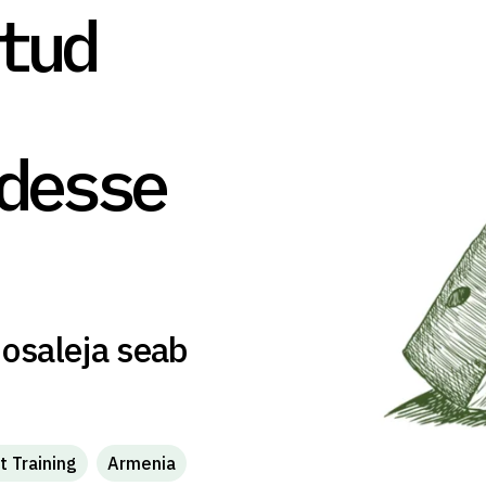
tud
desse
 osaleja seab
t Training
Armenia