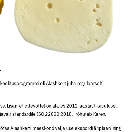
.
 koolitusprogrammi oli Alashkert juba regulaarselt
. Lisan, et ettevõttel on alates 2012. aastast kasutusel
stavalt standardile ISO 22000:2018,“ rõhutab Karen.
ötas Alashkerti meeskond välja uue ekspordi äriplaani ning