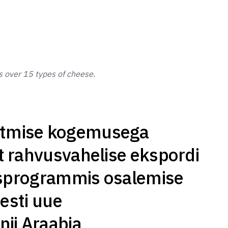
 over 15 types of cheese.
otmise kogemusega
t rahvusvahelise ekspordi
tusprogrammis osalemise
iesti uue
nii Araabia