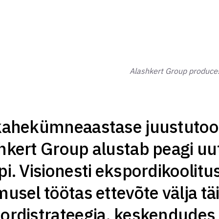
Alashkert Group produces
kahekümneaastase juustuto
hkert Group alustab peagi uu
pi. Visionesti ekspordikooli
musel töötas ettevõte välja tä
ordistrateegia, keskendudes 