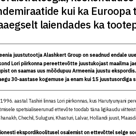
demiraatide kui ka Euroopa 
aegselt laiendades ka tootepo
enia juustutootja Alashkert Group on seadnud endale uue
ond Lori piirkonna pereettevõtte juustukojast maailma jae
pist on saamas uus mõõdupuu Armeenia juustu ekspordis.
egu 30-aastase kogemuse ja enam kui 15 juustusordiga s
 1996. aastal Tashiri linnas Lori piirkonnas, kus Harutyunyani p
misele spetsialiseerunud ettevõte toodab täna ligikaudu viitteist 
hanakh, Chechil, Suluguni, Khasturi, Lalvar, Hollandi juust, Maas
sionesti ekspordikoolitusel osalemist on ettevõttel selge s