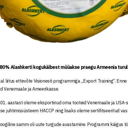
 80% Alashkerti kogukäibest müüakse praegu Armeenia turul
al liitus ettevõte Visionesti programmiga „Export Training“. Enne
ud Venemaale ja Ameerikasse.
01. aastast oleme eksportinud oma tooteid Venemaale ja USA-sse
se juhtimissüsteem HACCP ning lisaks oleme sertifitseeritud va
oogiline samm oli uute turgude avastamine. Programmi käigus tö