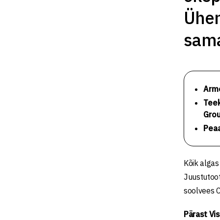
Ühen
sama
Arme
Teek
Grou
Peaa
Kõik algas
Juustutoot
soolvees C
Pärast Vi