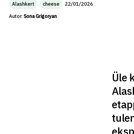
Alashkert
cheese
22/01/2026
Autor:
Sona Grigoryan
Üle 
Alas
etap
tule
eksp