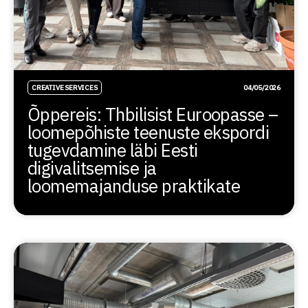
CREATIVE SERVICES
04/05/2026
Õppereis: Thbilisist Euroopasse –
loomepõhiste teenuste ekspordi
tugevdamine läbi Eesti
digivalitsemise ja
loomemajanduse praktikate