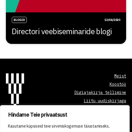
BLOGID
13/04/2020
Directori veebiseminaride blogi
Meist
Koostöö
Digiajakirja tellimine
Liitu uudiskirjaga
Hindame Teie privaatsust
Õppetöö korraldus
Kasutame küpsiseid teie sirvimiskogemuse täiustamiseks,
Kvaliteedi tagamine