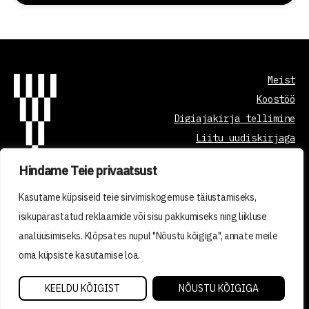
Meist
Koostöö
Digiajakirja tellimine
Liitu uudiskirjaga
Hindame Teie privaatsust
Õppetöö korraldus
Kasutame küpsiseid teie sirvimiskogemuse täiustamiseks,
Kvaliteedi tagamine
isikupärastatud reklaamide või sisu pakkumiseks ning liikluse
Privaatsuspoliitika
analüüsimiseks. Klõpsates nupul "Nõustu kõigiga", annate meile
Tellimistingimused
oma küpsiste kasutamise loa.
2026 © VISIONEST INSTITUTE OÜ
KEELDU KÕIGIST
NÕUSTU KÕIGIGA
Made with ❤️ by vDisain