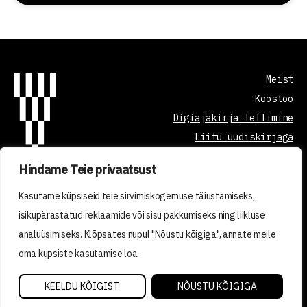
Meist
Koostöö
Digiajakirja tellimine
Liitu uudiskirjaga
Hindame Teie privaatsust
Õppetöö korraldus
Kasutame küpsiseid teie sirvimiskogemuse täiustamiseks,
Kvaliteedi tagamine
isikupärastatud reklaamide või sisu pakkumiseks ning liikluse
Privaatsuspoliitika
analüüsimiseks. Klõpsates nupul "Nõustu kõigiga", annate meile
Tellimistingimused
oma küpsiste kasutamise loa.
2026 © VISIONEST INSTITUTE OÜ
KEELDU KÕIGIST
NÕUSTU KÕIGIGA
Made with ❤️ by vDisain