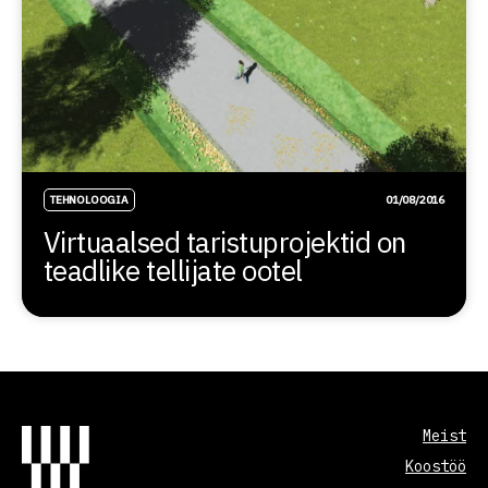
TEHNOLOOGIA
01/08/2016
Virtuaalsed taristuprojektid on
teadlike tellijate ootel
Meist
Koostöö