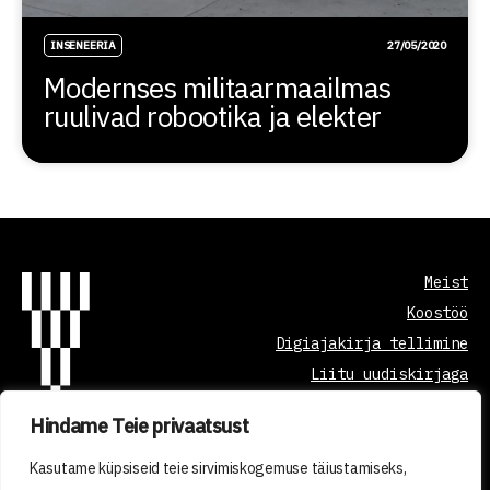
INSENEERIA
27/05/2020
Modernses militaarmaailmas
ruulivad robootika ja elekter
Meist
Koostöö
Digiajakirja tellimine
Liitu uudiskirjaga
Hindame Teie privaatsust
Õppetöö korraldus
Kasutame küpsiseid teie sirvimiskogemuse täiustamiseks,
Kvaliteedi tagamine