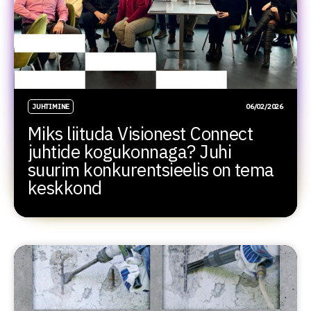
JUHTIMINE
06/02/2026
Miks liituda Visionest Connect
juhtide kogukonnaga? Juhi
suurim konkurentsieelis on tema
keskkond