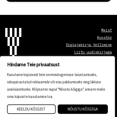
Meist
Koostöö
Digiajakirja tellimine
Liitu uudiskirjaga
Hindame Teie privaatsust
Õppetöö korraldus
Kasutame küpsiseid teie sirvimiskogemuse täiustamiseks,
Kvaliteedi tagamine
isikupärastatud reklaamide või sisu pakkumiseks ning liikluse
Privaatsuspoliitika
analüüsimiseks. Klõpsates nupul "Nõustu kõigiga", annate meile
Tellimistingimused
oma küpsiste kasutamise loa.
2026 © VISIONEST INSTITUTE OÜ
KEELDU KÕIGIST
NÕUSTU KÕIGIGA
Made with ❤️ by vDisain