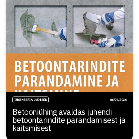
INSENEERIA UUDISED
06/06/2024
Betooniühing avaldas juhendi
betoontarindite parandamisest ja
kaitsmisest