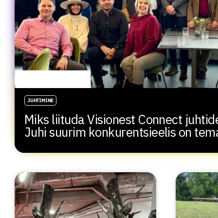
JUHTIMINE
Miks liituda Visionest Connect juht
Juhi suurim konkurentsieelis on te