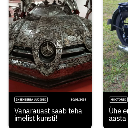
INSENEERIA UUDISED
30/01/2024
MOOTORID
Vanarauast saab teha
Ühe er
imelist kunsti!
aast