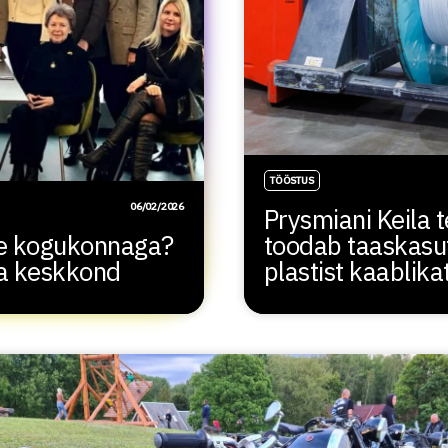
TÖÖSTUS
06/02/2026
Prysmiani Keila 
ide kogukonnaga?
toodab taaskasu
ma keskkond
plastist kaablika