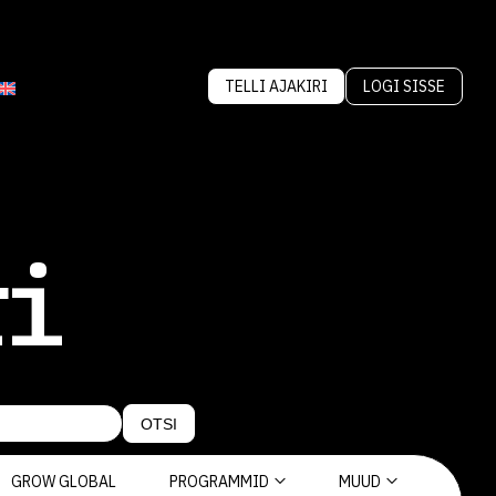
TELLI AJAKIRI
LOGI SISSE
ri
OTSI
GROW GLOBAL
PROGRAMMID
MUUD