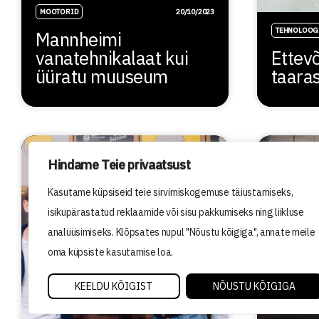
MOOTORID
20/10/2023
TEHNOLOOG
Mannheimi
vanatehnikalaat kui
Ettevõ
üüratu muuseum
taara
Hindame Teie privaatsust
Kasutame küpsiseid teie sirvimiskogemuse täiustamiseks,
isikupärastatud reklaamide või sisu pakkumiseks ning liikluse
analüüsimiseks. Klõpsates nupul "Nõustu kõigiga", annate meile
oma küpsiste kasutamise loa.
KEELDU KÕIGIST
NÕUSTU KÕIGIGA