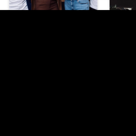
TEHNOLOOG
TEHNOLOOGIA
22/06/2023
Soovi
Samblikust ja
seene
lambavillast saab
mööbl
õhufiltri? Jah, Mossy
palun
teeb!
selle 