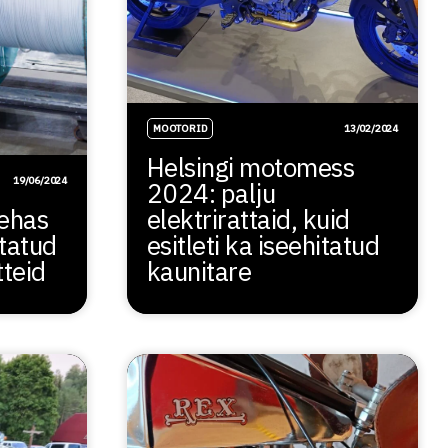
MOOTORID
13/02/2024
Helsingi motomess
19/06/2024
2024: palju
tehas
elektrirattaid, kuid
tatud
esitleti ka iseehitatud
tteid
kaunitare