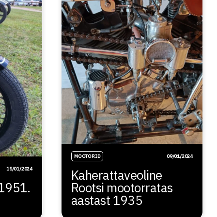
MOOTORID
09/01/2024
15/01/2024
Kaherattaveoline
 1951.
Rootsi mootorratas
aastast 1935