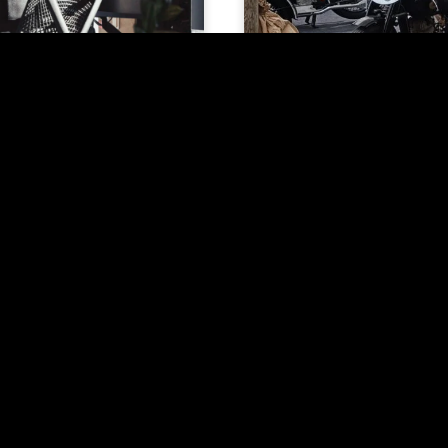
IA
14/03/2023
te
materjalist
MOOTORID
it või lampi? Aga
, Myceen teeb
GALERII: Tartus 
valmis!
Motoexotica