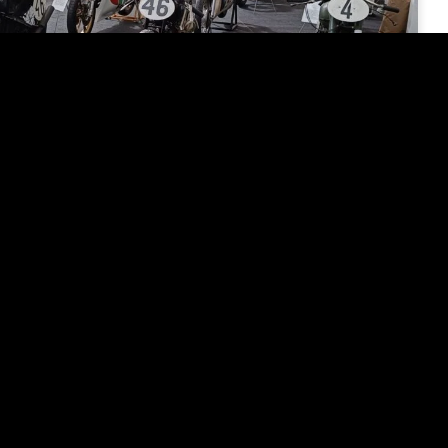
10/03/2023
algas moto- ja elustiilimess