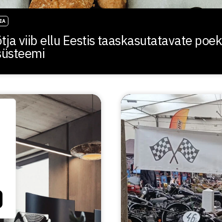
IA
tja viib ellu Eestis taaskasutatavate poek
süsteemi