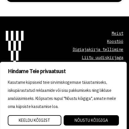
Meist
Koostöö
Digiajakirja tellimine
Liitu uudiskirjaga
Hindame Teie privaatsust
Õppetöö korraldus
Kasutame küpsiseid teie sirvimiskogemuse täiustamiseks,
Kvaliteedi tagamine
isikupärastatud reklaamide või sisu pakkumiseks ning liikluse
Privaatsuspoliitika
analüüsimiseks. Klõpsates nupul "Nõustu kõigiga", annate meile
Tellimistingimused
oma küpsiste kasutamise loa.
2026 © VISIONEST INSTITUTE OÜ
KEELDU KÕIGIST
NÕUSTU KÕIGIGA
Made with ❤️ by vDisain