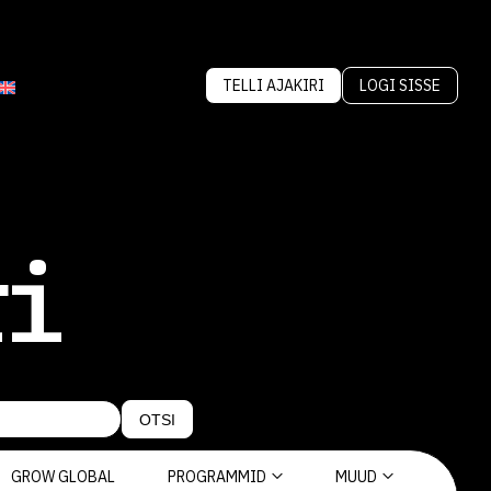
TELLI AJAKIRI
LOGI SISSE
ri
OTSI
GROW GLOBAL
PROGRAMMID
MUUD