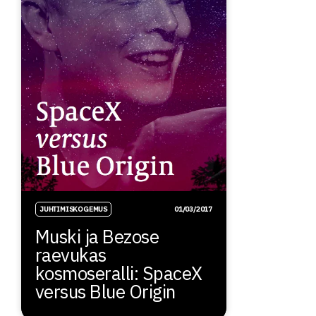
JUHTIMISKOGEMUS
01/03/2017
Muski ja Bezose
raevukas
kosmoseralli: SpaceX
versus Blue Origin