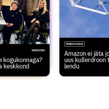
TEHNOLOOGIA
06/02/2026
Amazon ei jäta jo
ide kogukonnaga?
uus kullerdroon 
ma keskkond
lendu