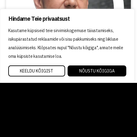
Hindame Teie privaatsust
Kasutame küpsiseid teie sirvimiskogemuse täiustamiseks,
isikupärastatud reklaamide või sisu pakkumiseks ning liikluse
analüüsimiseks. Klõpsates nupul "Nõustu kõigiga", annate meile
oma küpsiste kasutamise loa.
KEELDU KÕIGIST
NÕUSTU KÕIGIGA
TURUNDUS
02/05/2019
Neuroturundus. Pilgujälgimise
head ja vead