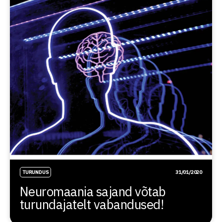
TURUNDUS
31/01/2020
Neuromaania sajand võtab
turundajatelt vabandused!