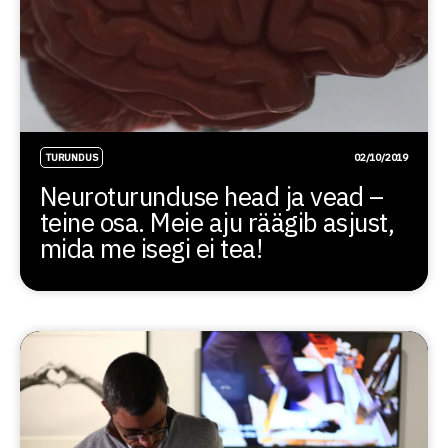
TURUNDUS
02/10/2019
Neuroturunduse head ja vead –
teine osa. Meie aju räägib asjust,
mida me isegi ei tea!