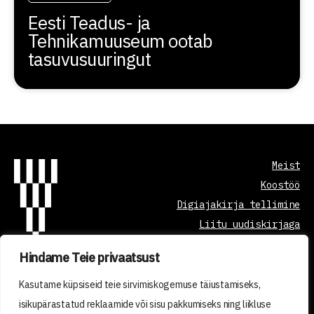
Eesti Teadus- ja
Tehnikamuuseum ootab
tasuvusuuringut
Meist
Koostöö
Digiajakirja tellimine
Liitu uudiskirjaga
Hindame Teie privaatsust
Õppetöö korraldus
Kasutame küpsiseid teie sirvimiskogemuse täiustamiseks,
Kvaliteedi tagamine
isikupärastatud reklaamide või sisu pakkumiseks ning liikluse