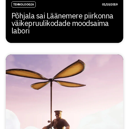
TEHNOLOOGIA
01/10/2019
Põhjala sai Läänemere piirkonna
väikepruulikodade moodsaima
labori