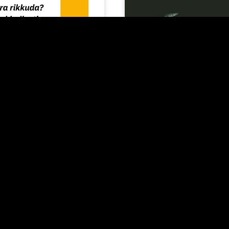
ÕUANDED
14/07/2025
e digikuvandi
ss: kuidas
TURUNDUS
ada juhi mainet ja
a rahuliku
Kuidas kasvatada
mega
netoväärtust. 10