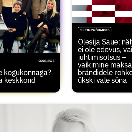
JUHTIMISNÕUANDED
Olesija Saue: nä
ei ole edevus, va
juhtimisotsus –
06/02/2026
vaikimine maks
ide kogukonnaga?
brändidele rohk
ma keskkond
ükski vale sõna