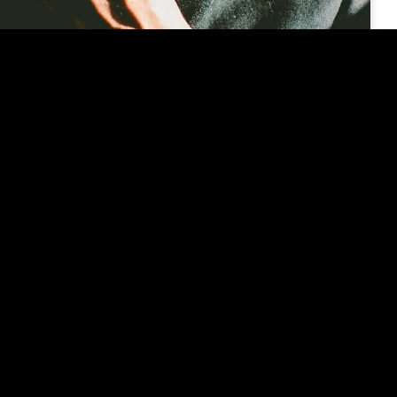
09/02/2023
 oma organisatsiooni ja tiimi
 soovitust