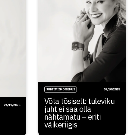
JUHTIMISKOGEMUS
07/10/2025
Võta tõsiselt: tuleviku
26/11/2025
juht ei saa olla
nähtamatu – eriti
väikeriigis