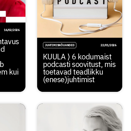
16/02/2026
htavus
JUHTIMISNÕUANDED
22/01/2026
id
KUULA ⟩ 6 kodumaist
ab
podcasti soovitust, mis
em kui
toetavad teadlikku
(enese)juhtimist