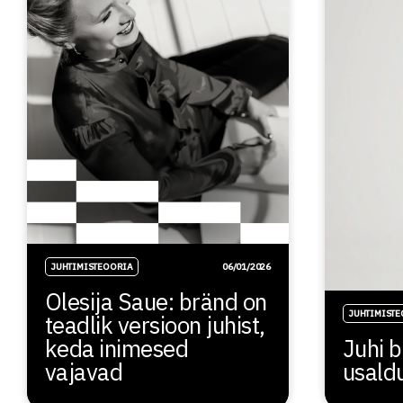
JUHTIMISTEOORIA
06/01/2026
Olesija Saue: bränd on
JUHTIMIST
teadlik versioon juhist,
keda inimesed
Juhi b
vajavad
usald