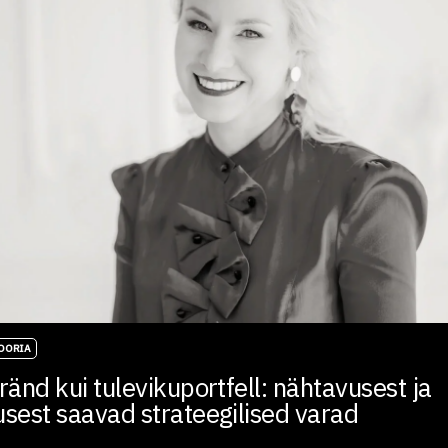
EOORIA
ränd kui tulevikuportfell: nähtavusest ja
usest saavad strateegilised varad