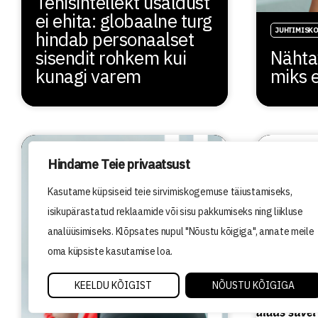
Tehisintellekt usaldust
ei ehita: globaalne turg
JUHTIMISK
hindab personaalset
sisendit rohkem kui
Nähta
kunagi varem
miks e
Hindame Teie privaatsust
Kasutame küpsiseid teie sirvimiskogemuse täiustamiseks,
isikupärastatud reklaamide või sisu pakkumiseks ning liikluse
analüüsimiseks. Klõpsates nupul "Nõustu kõigiga", annate meile
oma küpsiste kasutamise loa.
KEELDU KÕIGIST
NÕUSTU KÕIGIGA