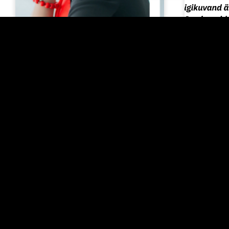
PODCAST
18/07/2025
JUHTIMISN
Olesija Saue:
Sotsiaalmeedia
Suvin
tähendab nii võimalust
kompa
digikuvandit
säilit
võimestada kui ka
puhat
rikkuda
süda