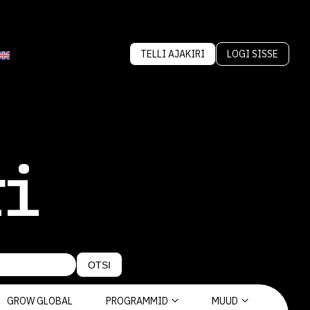
TELLI AJAKIRI
LOGI SISSE
ri
OTSI
GROW GLOBAL
PROGRAMMID
MUUD