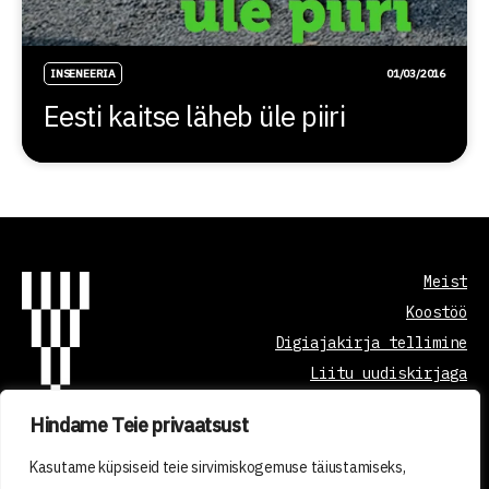
INSENEERIA
01/03/2016
Eesti kaitse läheb üle piiri
Meist
Koostöö
Digiajakirja tellimine
Liitu uudiskirjaga
Hindame Teie privaatsust
Õppetöö korraldus
Kasutame küpsiseid teie sirvimiskogemuse täiustamiseks,
Kvaliteedi tagamine