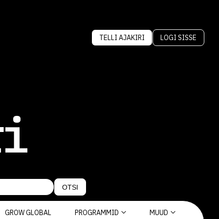
TELLI AJAKIRI
LOGI SISSE
ri
OTSI
GROW GLOBAL
PROGRAMMID
MUUD