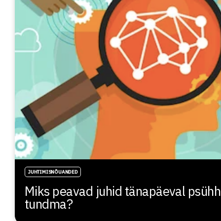
JUHTIMISNÕUANDED
Miks peavad juhid tänapäeval psühh
tundma?