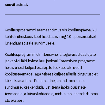
soovitustest.
Koolitusprogrammi raames toimus viis koolituspäeva, kui
kohtuti üheskoos koolitusklassis, ning 10h personaalset
juhendamist igale sündmusele.
Koolitusprogramm oli intensiivne ja tegevused osalejate
jaoks viidi läbi kolme kuu jooksul. Intensiivne programm
hoidis ühest küljest osalejate fookuse aktiivselt
koolitusteemadel, aga teisest küljest nõudis pingutust, et
kõike kaasa teha. Personaalne juhendamine aitas
sündmusel keskenduda just tema jaoks olulistele
teemadele ja kitsaskohtadele, mida aitas lahendada oma
ala ekspert.