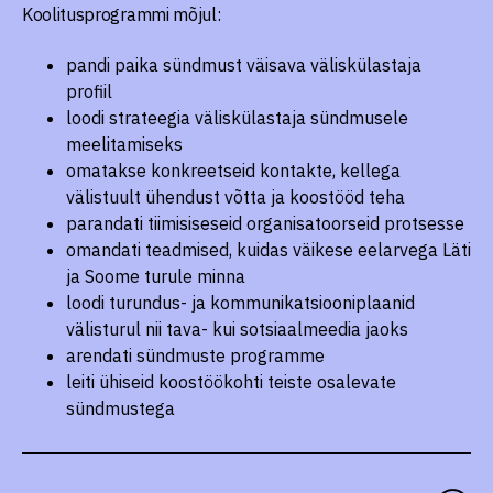
Koolitusprogrammi mõjul:
pandi paika sündmust väisava väliskülastaja
profiil
loodi strateegia väliskülastaja sündmusele
meelitamiseks
omatakse konkreetseid kontakte, kellega
välistuult ühendust võtta ja koostööd teha
parandati tiimisiseseid organisatoorseid protsesse
omandati teadmised, kuidas väikese eelarvega Läti
ja Soome turule minna
loodi turundus- ja kommunikatsiooniplaanid
välisturul nii tava- kui sotsiaalmeedia jaoks
arendati sündmuste programme
leiti ühiseid koostöökohti teiste osalevate
sündmustega