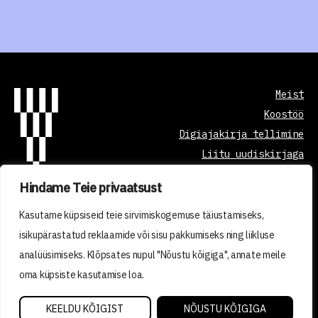
Meist
Koostöö
Digiajakirja tellimine
Liitu uudiskirjaga
Hindame Teie privaatsust
Õppetöö korraldus
Kasutame küpsiseid teie sirvimiskogemuse täiustamiseks,
Kvaliteedi tagamine
isikupärastatud reklaamide või sisu pakkumiseks ning liikluse
Privaatsuspoliitika
analüüsimiseks. Klõpsates nupul "Nõustu kõigiga", annate meile
Tellimistingimused
oma küpsiste kasutamise loa.
2026 © VISIONEST INSTITUTE OÜ
KEELDU KÕIGIST
NÕUSTU KÕIGIGA
Made with ❤️ by vDisain