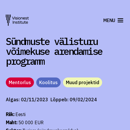
MENU
Sündmuste välisturu
võimekuse arendamise
programm
Mentorlus
Koolitus
Muud projektid
Algas: 02/11/2023
Lõppeb: 09/02/2024
Riik:
Eesti
Maht:
50 000 EUR