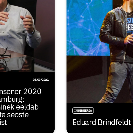
03/03/2021
insener 2020
amburg:
inek eeldab
INSENEERIA
te seoste
st
Eduard Brindfeldt