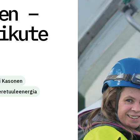
en –
ikute
ki Kasonen
retuuleenergia