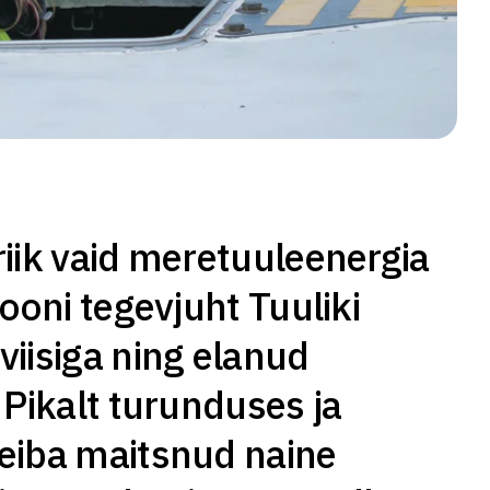
riik vaid meretuuleenergia
iooni tegevjuht Tuuliki
viisiga ning elanud
 Pikalt turunduses ja
leiba maitsnud naine