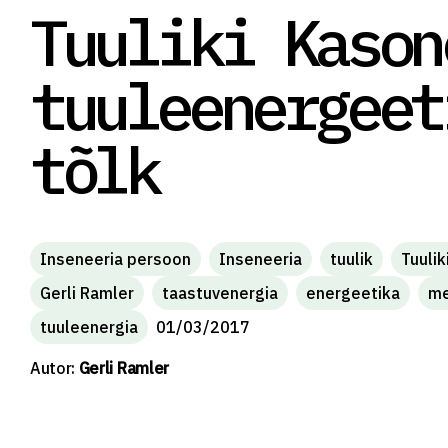
Tuuliki Kason
tuuleenergeet
tõlk
Inseneeria persoon
Inseneeria
tuulik
Tuuli
Gerli Ramler
taastuvenergia
energeetika
me
tuuleenergia
01/03/2017
Autor:
Gerli Ramler