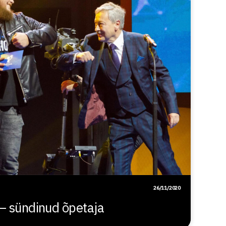
26/11/2020
 – sündinud õpetaja