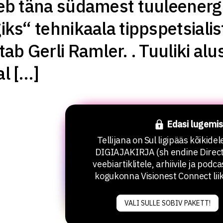
tleb täna südamest tuuleener
giks“ tehnikaala tippspetsialis
tab Gerli Ramler. . Tuuliki al
al […]
Edasi lugemis
Tellijana on Sul ligipääs kõikide
DIGIAJAKIRJA (sh endine Direct
veebiartiklitele, arhiivile ja podca
kogukonna Visionest Connect lii
VALI SULLE SOBIV PAKETT!