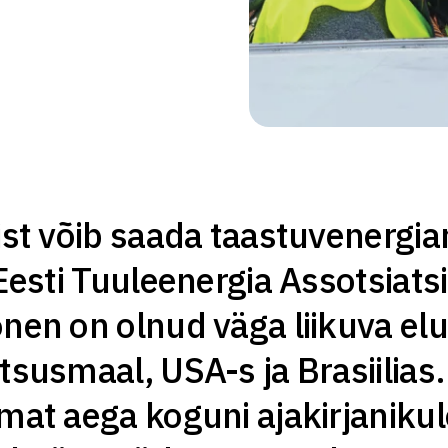
ist võib saada taastuvenergia
 Eesti Tuuleenergia Assotsiats
nen on olnud väga liikuva elu
tsusmaal, USA-s ja Brasiilias.
emat aega koguni ajakirjaniku