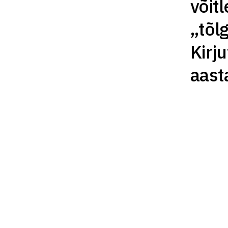
või
„tõl
Kirju
aast