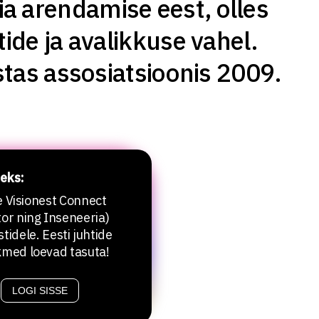
gia arendamise eest, olles
tide ja avalikkuse vahel.
ustas assosiatsioonis 2009.
eks:
le Visionest Connect
or ning Inseneeria)
stidele. Eesti juhtide
kmed loevad tasuta!
LOGI SISSE