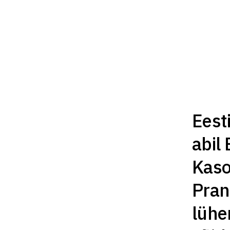
Eest
abil
Kaso
Pran
lüh