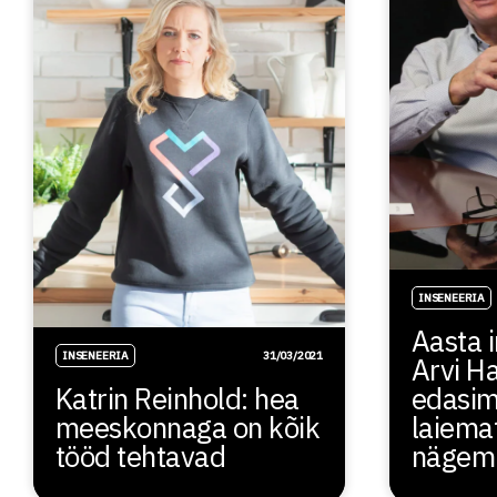
INSENEERIA
Aasta 
INSENEERIA
31/03/2021
Arvi H
Katrin Reinhold: hea
edasim
meeskonnaga on kõik
laiema
tööd tehtavad
nägemi