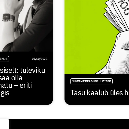
EMUS
07/10/2025
siselt: tuleviku
 saa olla
JUHTIMISTEADUSE UUDISED
atu – eriti
igis
Tasu kaalub üles 