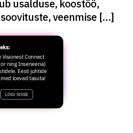
ub usalduse, koostöö,
soovituste, veenmise […]
eks:
le Visionest Connect
or ning Inseneeria)
stidele. Eesti juhtide
kmed loevad tasuta!
LOGI SISSE