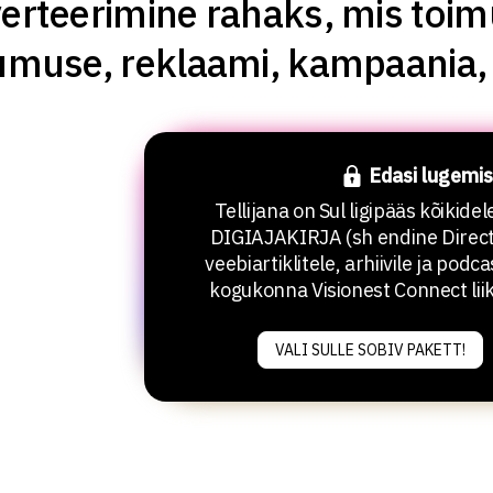
erteerimine rahaks, mis toim
umuse, reklaami, kampaania, 
Edasi lugemis
Tellijana on Sul ligipääs kõikide
DIGIAJAKIRJA (sh endine Direct
veebiartiklitele, arhiivile ja podca
kogukonna Visionest Connect lii
VALI SULLE SOBIV PAKETT!