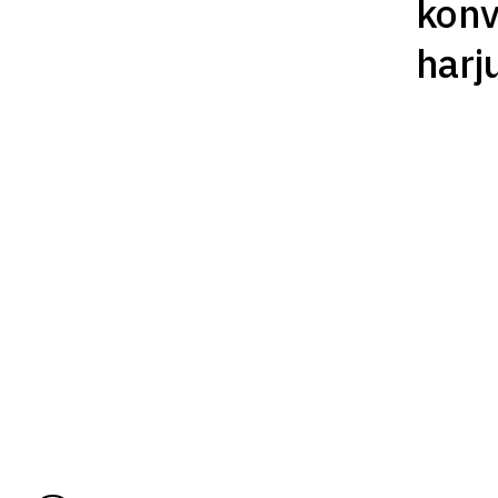
konv
harj