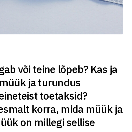
ab või teine lõpeb? Kas ja
 müük ja turundus
eineteist toetaksid?
 esmalt korra, mida müük ja
üük on millegi sellise