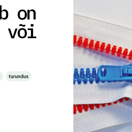
b on
 või
k
turundus