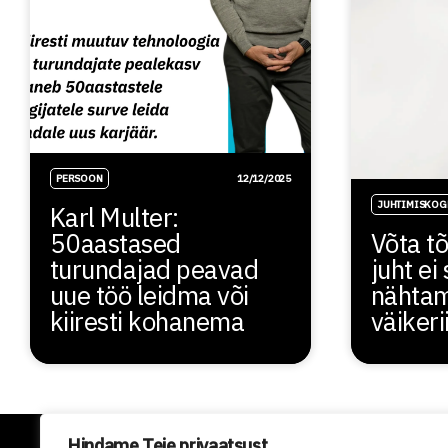
PERSOON
12/12/2025
JUHTIMISKOG
Karl Multer:
50aastased
Võta tõ
turundajad peavad
juht ei
uue töö leidma või
nähtam
kiiresti kohanema
väikeri
Hindame Teie privaatsust