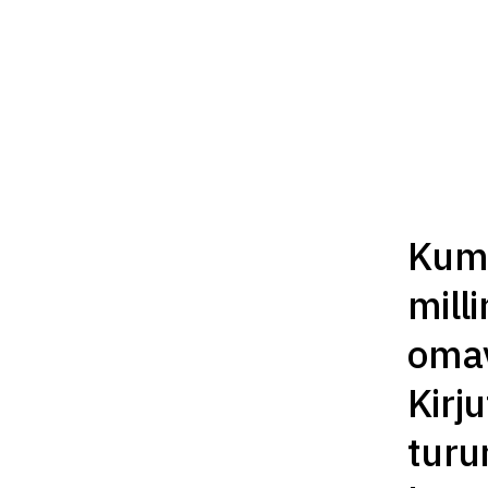
Kumb
mill
omav
Kirj
turu