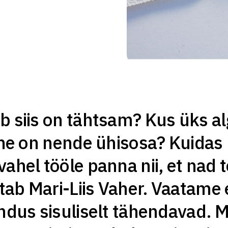
 siis on tähtsam? Kus üks alg
ine on nende ühisosa? Kuidas
ahel tööle panna nii, et nad t
utab Mari-Liis Vaher. Vaatame
ndus sisuliselt tähendavad. M