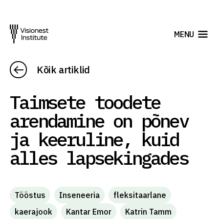
MENU
Kõik artiklid
Taimsete toodete
arendamine on põnev
ja keeruline, kuid
alles lapsekingades
Tööstus
Inseneeria
fleksitaarlane
kaerajook
Kantar Emor
Katrin Tamm