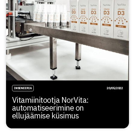
INSENEERIA
20/05/2022
Vitamiinitootja NorVita:
automatiseerimine on
ellujäämise küsimus