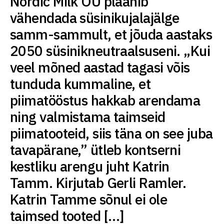
Nordic Milk OÜ plaanib
vähendada süsinikujalajälge
samm-sammult, et jõuda aastaks
2050 süsinikneutraalsuseni. „Kui
veel mõned aastad tagasi võis
tunduda kummaline, et
piimatööstus hakkab arendama
ning valmistama taimseid
piimatooteid, siis täna on see juba
tavapärane,” ütleb kontserni
kestliku arengu juht Katrin
Tamm. Kirjutab Gerli Ramler.
Katrin Tamme sõnul ei ole
taimsed tooted […]