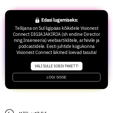
Edasi lugemiseks:
Tellijana on Sul ligipääs kõikidele Visionest
Connect DIGIAJAKIRJA (sh endine Director
ning Inseneeria) veebiartiklitele, arhiivile ja
podcastidele. Eesti juhtide kogukonna
Visionest Connect liikmed loevad tasuta!
VALI SULLE SOBIV PAKETT!
LOGI SISSE