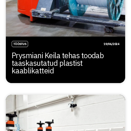
TÖÖSTUS
19/06/2024
Prysmiani Keila tehas toodab
taaskasutatud plastist
kaablikatteid